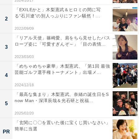
2024/10/17
「EXILEかと」木梨憲武＆ヒロミの間に写
る“石川遼”の別人っぷりにファン騒然！...
2
2022/09/09
「リアル天使」篠崎愛、肩をちら見せしたバス
ローブ姿に「可愛すぎんぞ～」「目の表情...
3
2023/03/03
「めちゃめちゃ豪華」木梨憲武、「第1回 最強
芸能ゴルフ選手権トーナメント」出場メ...
4
2024/12/18
「最高な集まり」木梨憲武、奈緒の誕生日をS
now Man・深澤辰哉＆光石研と祝福...
5
2025/02/20
「玄関に〇〇を置いた後に宝くじ買いなさい」
簡単に当選
PR