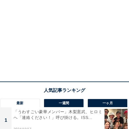
最新
一週間
一ヶ月
「うわすごい豪華メンバー」木梨憲武、ヒロミ
へ「連絡ください！」呼び掛ける。ISS...
1