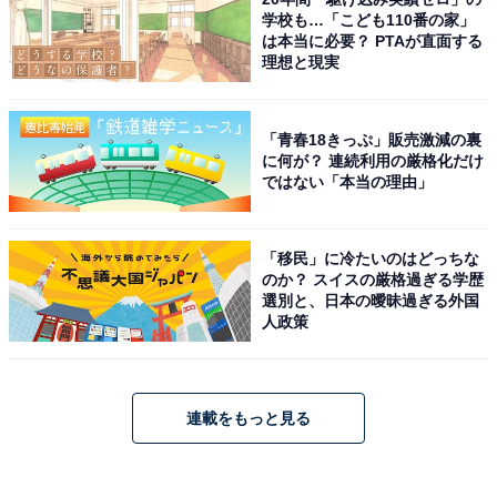
学校も…「こども110番の家」
は本当に必要？ PTAが直面する
理想と現実
「青春18きっぷ」販売激減の裏
に何が？ 連続利用の厳格化だけ
ではない「本当の理由」
「移民」に冷たいのはどっちな
のか？ スイスの厳格過ぎる学歴
選別と、日本の曖昧過ぎる外国
人政策
連載をもっと見る