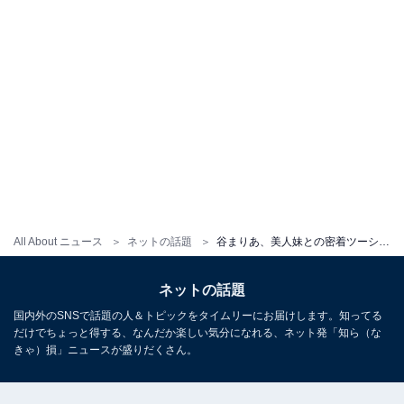
All About ニュース
ネットの話題
谷まりあ、美人妹との密着ツーショット公開に「姉妹ショット強すぎる」「2人してめっちゃ可愛い」の声
ネットの話題
国内外のSNSで話題の人＆トピックをタイムリーにお届けします。知ってる
だけでちょっと得する、なんだか楽しい気分になれる、ネット発「知ら（な
きゃ）損」ニュースが盛りだくさん。