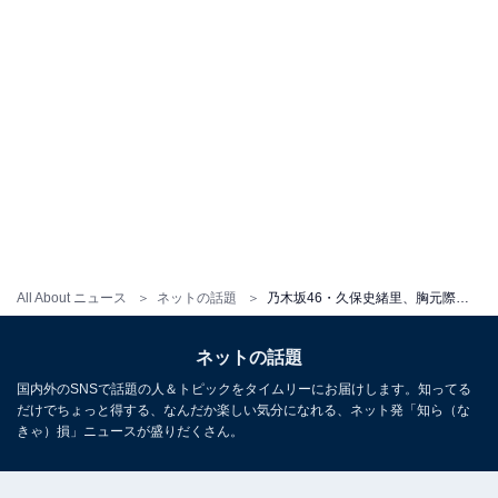
All About ニュース
ネットの話題
乃木坂46・久保史緒里、胸元際どいショット公開で写真集決定を報告！ 「俺の好きなアングルやん」
ネットの話題
国内外のSNSで話題の人＆トピックをタイムリーにお届けします。知ってる
だけでちょっと得する、なんだか楽しい気分になれる、ネット発「知ら（な
きゃ）損」ニュースが盛りだくさん。