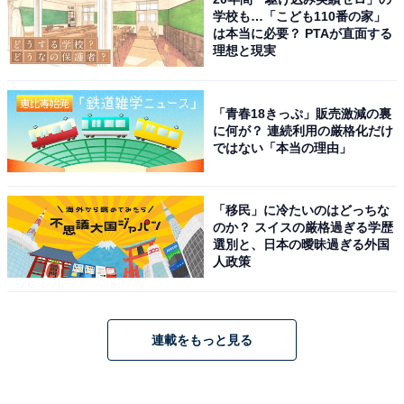
学校も…「こども110番の家」
は本当に必要？ PTAが直面する
理想と現実
「青春18きっぷ」販売激減の裏
に何が？ 連続利用の厳格化だけ
ではない「本当の理由」
「移民」に冷たいのはどっちな
のか？ スイスの厳格過ぎる学歴
選別と、日本の曖昧過ぎる外国
人政策
連載をもっと見る