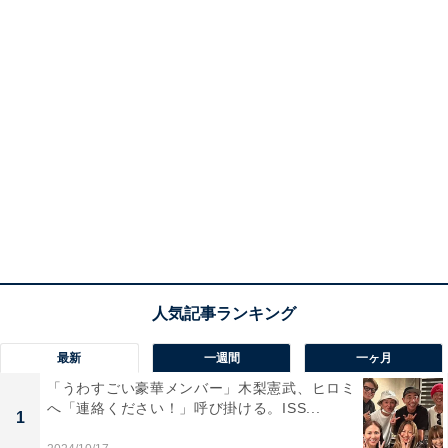
最新
一週間
一ヶ月
「うわすごい豪華メンバー」木梨憲武、ヒロミ
へ「連絡ください！」呼び掛ける。ISS...
1