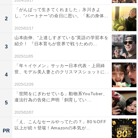
2024/10/17
「がんばって生きてくれました」氷川きよ
し、“パートナー”の命日に思い。「私の身体...
2
2025/02/17
山本由伸、“上達しすぎている”英語の学習本を
紹介！ 『日本育ちが世界で戦うための...
3
2025/11/05
「年々イケメン」サッカー日本代表・上田綺
世、モデル美人妻とのクリスマスショットに...
4
2025/12/26
「世間をにぎわせている」動物系YouTuber、
違法行為の告発に声明「飼育してい...
5
2025/02/07
「え、こんなセールやってたの？」80％OFF
以上が続々登場！Amazonの本気が...
PR