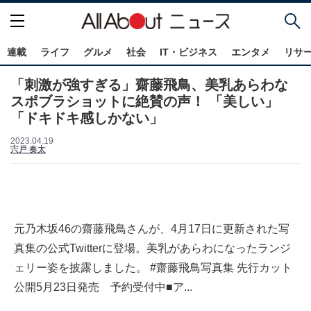
連載
ライフ
グルメ
社会
IT・ビジネス
エンタメ
リサ
「刺激が強すぎる」齋藤飛鳥、美乳あらわな
スポブラショットに絶賛の声！ 「美しい」
「ドキドキ感しかない」
2023.04.19
宍戸 奏太
元乃木坂46の齋藤飛鳥さんが、4月17日に更新された写
真集の公式Twitterに登場。美乳があらわになったランジ
ェリー姿を披露しました。 #齋藤飛鳥写真集 先行カット
公開5月23日発売 予約受付中■ア...