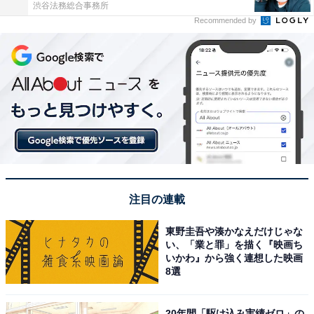
渋谷法務総合事務所
Recommended by
注目の連載
東野圭吾や湊かなえだけじゃな
い、「業と罪」を描く『映画ち
いかわ』から強く連想した映画
8選
20年間「駆け込み実績ゼロ」の