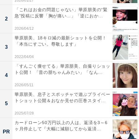
2026/01/27
「これはお金の問題じゃない」華原朋美の“緊
急”投稿に反響「胸が痛い…」「逆におか...
2
2026/04/12
華原朋美、18キロ減の最新ショットを公開！
「本当にすごい。尊敬します」
3
2022/04/04
「すんごく痩せてる」華原朋美、自撮りショッ
ト公開！ 「昔の朋ちゃんみたい」「なん...
4
2026/05/11
華原朋美、息子とスポッチャで遊ぶプライベー
トショット公開＆おなか見せの圧巻スタイ...
5
2025/07/28
カードローン50万円以上の人は、返済を3～6
ヶ月停止して『大幅に減額してから返済...
PR