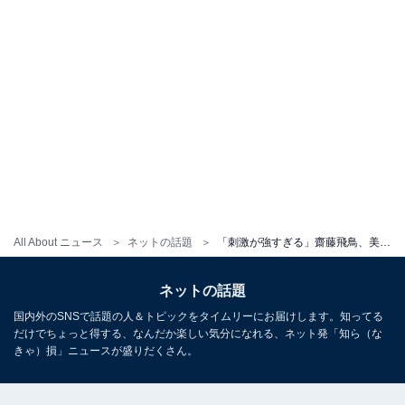
All About ニュース
ネットの話題
「刺激が強すぎる」齋藤飛鳥、美乳あらわなスポブラショットに絶賛の声！ 「美しい」「ドキドキ感しかない」
ネットの話題
国内外のSNSで話題の人＆トピックをタイムリーにお届けします。知ってる
だけでちょっと得する、なんだか楽しい気分になれる、ネット発「知ら（な
きゃ）損」ニュースが盛りだくさん。