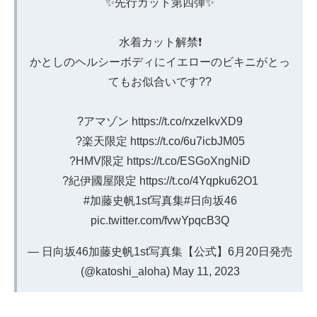
✨先行カット第四弾✨
水着カット解禁❗️
かとしのヘルシーボディにイエローのビキニがとっ
てもお似合いです??
?アマゾン
https://t.co/rxzelkvXD9
?楽天限定
https://t.co/6u7icbJM05
?HMV限定
https://t.co/ESGoXngNiD
?紀伊國屋限定
https://t.co/4Yqpku62O1
#加藤史帆1st写真集
#日向坂46
pic.twitter.com/fvwYpqcB3Q
— 日向坂46加藤史帆1st写真集【公式】6月20日発売
(@katoshi_aloha)
May 11, 2023