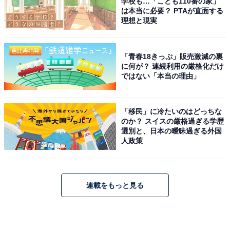
学校も…「こども110番の家」
は本当に必要？ PTAが直面する
理想と現実
「青春18きっぷ」販売激減の裏
に何が？ 連続利用の厳格化だけ
ではない「本当の理由」
「移民」に冷たいのはどっちな
のか？ スイスの厳格過ぎる学歴
選別と、日本の曖昧過ぎる外国
人政策
連載をもっと見る