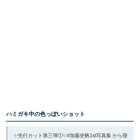
ハミガキ中の色っぽいショット
✨先行カット第三弾①✨
#加藤史帆1st写真集
から寝