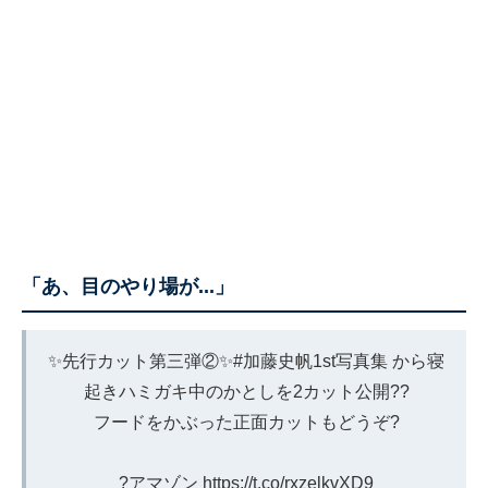
「あ、目のやり場が...」
✨先行カット第三弾②✨
#加藤史帆1st写真集
から寝
起きハミガキ中のかとしを2カット公開??
フードをかぶった正面カットもどうぞ?
?アマゾン
https://t.co/rxzelkvXD9