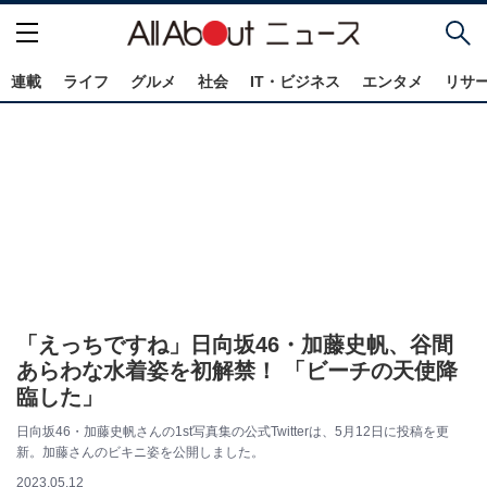
連載
ライフ
グルメ
社会
IT・ビジネス
エンタメ
リサ
「えっちですね」日向坂46・加藤史帆、谷間
あらわな水着姿を初解禁！ 「ビーチの天使降
臨した」
日向坂46・加藤史帆さんの1st写真集の公式Twitterは、5月12日に投稿を更
新。加藤さんのビキニ姿を公開しました。
2023.05.12