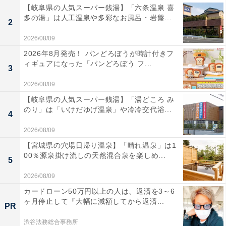
【岐阜県の人気スーパー銭湯】「六条温泉 喜
多の湯」は人工温泉や多彩なお風呂・岩盤...
2
2026/08/09
2026年8月発売！ パンどろぼうが時計付きフ
ィギュアになった「パンどろぼう フ...
3
2026/08/09
【岐阜県の人気スーパー銭湯】「湯どころ み
のり」は「いけだゆげ温泉」や冷冷交代浴...
4
2026/08/09
【宮城県の穴場日帰り温泉】「晴れ温泉」は1
00％源泉掛け流しの天然混合泉を楽しめ...
5
2026/08/09
カードローン50万円以上の人は、返済を3～6
ヶ月停止して『大幅に減額してから返済...
PR
渋谷法務総合事務所