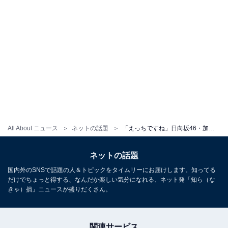
All About ニュース
ネットの話題
「えっちですね」日向坂46・加藤史帆、谷間あらわな水着姿を初解禁！ 「ビーチの天使降臨した」
ネットの話題
国内外のSNSで話題の人＆トピックをタイムリーにお届けします。知ってる
だけでちょっと得する、なんだか楽しい気分になれる、ネット発「知ら（な
きゃ）損」ニュースが盛りだくさん。
関連サービス