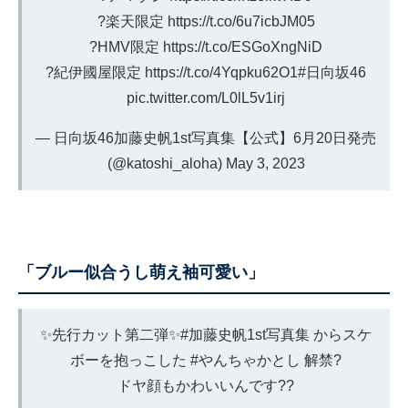
?楽天限定
https://t.co/6u7icbJM05
?HMV限定
https://t.co/ESGoXngNiD
?紀伊國屋限定
https://t.co/4Yqpku62O1
#日向坂46
pic.twitter.com/L0lL5v1irj
— 日向坂46加藤史帆1st写真集【公式】6月20日発売
(@katoshi_aloha)
May 3, 2023
「ブルー似合うし萌え袖可愛い」
✨先行カット第二弾✨
#加藤史帆1st写真集
からスケ
ボーを抱っこした
#やんちゃかとし
解禁?
ドヤ顔もかわいいんです??