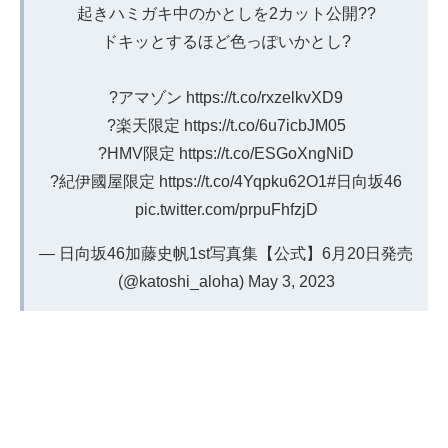
起きハミガキ中のかとしを2カット公開??
ドキッとするほど色っぽいかとし?
?アマゾン
https://t.co/rxzelkvXD9
?楽天限定
https://t.co/6u7icbJM05
?HMV限定
https://t.co/ESGoXngNiD
?紀伊國屋限定
https://t.co/4Yqpku62O1
#日向坂46
pic.twitter.com/prpuFhfzjD
— 日向坂46加藤史帆1st写真集【公式】6月20日発売
(@katoshi_aloha)
May 3, 2023