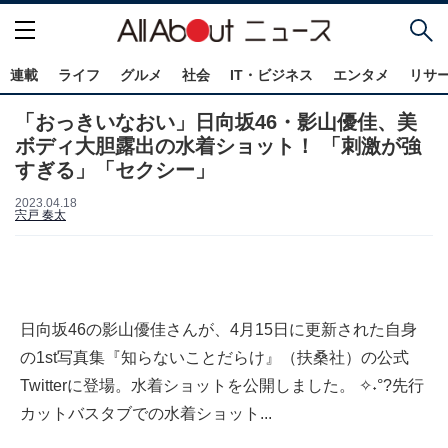
連載
ライフ
グルメ
社会
IT・ビジネス
エンタメ
リサ
「おっきいなおい」日向坂46・影山優佳、美
ボディ大胆露出の水着ショット！ 「刺激が強
すぎる」「セクシー」
2023.04.18
宍戸 奏太
日向坂46の影山優佳さんが、4月15日に更新された自身
の1st写真集『知らないことだらけ』（扶桑社）の公式
Twitterに登場。水着ショットを公開しました。 ✧˖°?先行
カットバスタブでの水着ショット...