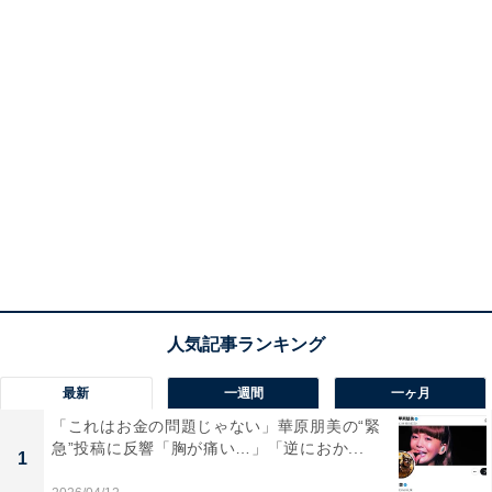
最新
一週間
一ヶ月
「これはお金の問題じゃない」華原朋美の“緊
急”投稿に反響「胸が痛い…」「逆におか...
1