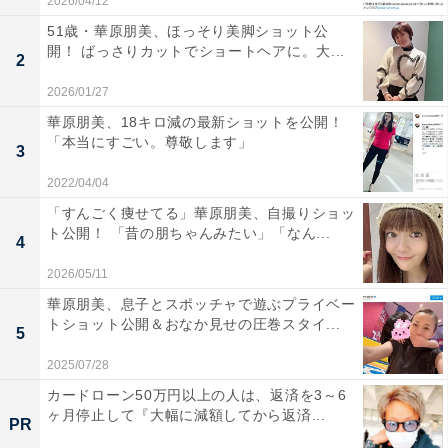
2026/04/12
51歳・華原朋美、ほっそり美脚ショット公
開！ ばっさりカットでショートヘアに。大...
2
2026/01/27
華原朋美、18キロ減の最新ショットを公開！
「本当にすごい。尊敬します」
3
2022/04/04
「すんごく痩せてる」華原朋美、自撮りショッ
ト公開！ 「昔の朋ちゃんみたい」「なん...
4
2026/05/11
華原朋美、息子とスポッチャで遊ぶプライベー
トショット公開＆おなか見せの圧巻スタイ...
5
2025/07/28
カードローン50万円以上の人は、返済を3～6
ヶ月停止して『大幅に減額してから返済...
PR