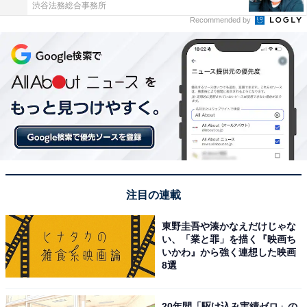
渋谷法務総合事務所
Recommended by
注目の連載
東野圭吾や湊かなえだけじゃな
い、「業と罪」を描く『映画ち
いかわ』から強く連想した映画
8選
20年間「駆け込み実績ゼロ」の