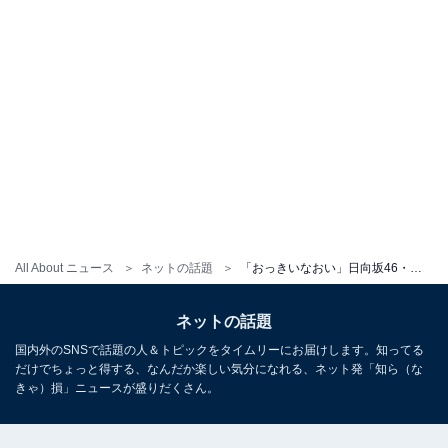
All About ニュース
ネットの話題
「おっきいなおい」日向坂46・影山優佳、美ボディ大胆露出の水着ショット！ 「刺激が強すぎる」「セクシー」
ネットの話題
国内外のSNSで話題の人＆トピックをタイムリーにお届けします。知ってる
だけでちょっと得する、なんだか楽しい気分になれる、ネット発「知ら（な
きゃ）損」ニュースが盛りだくさん。