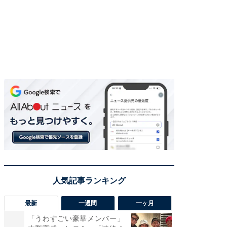
最新
一週間
一ヶ月
「うわすごい豪華メンバー」
「さす