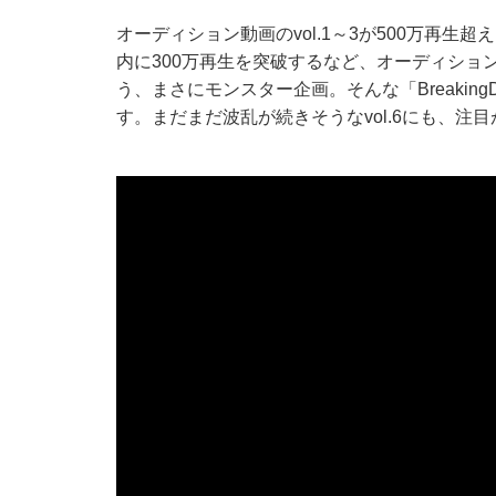
オーディション動画のvol.1～3が500万再生超
内に300万再生を突破するなど、オーディション
う、まさにモンスター企画。そんな「Breakin
す。まだまだ波乱が続きそうなvol.6にも、注