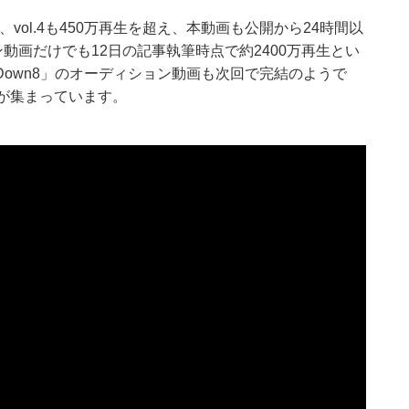
え、vol.4も450万再生を超え、本動画も公開から24時間以
動画だけでも12日の記事執筆時点で約2400万再生とい
gDown8」のオーディション動画も次回で完結のようで
目が集まっています。