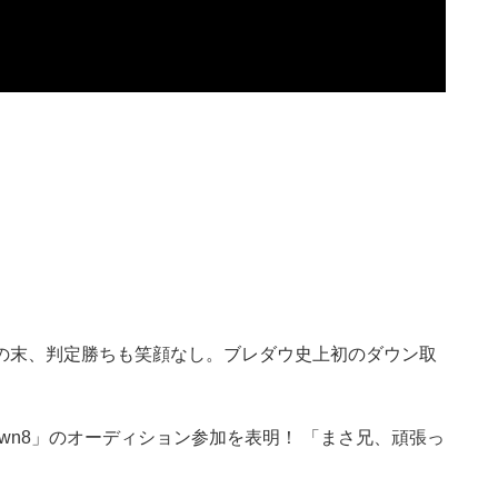
輔に延長の末、判定勝ちも笑顔なし。ブレダウ史上初のダウン取
Down8」のオーディション参加を表明！ 「まさ兄、頑張っ