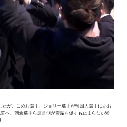
したが、こめお選手、ジョリー選手が韓国人選手にあお
乱闘へ。朝倉選手ら運営側が着席を促すも止まらない騒
す。