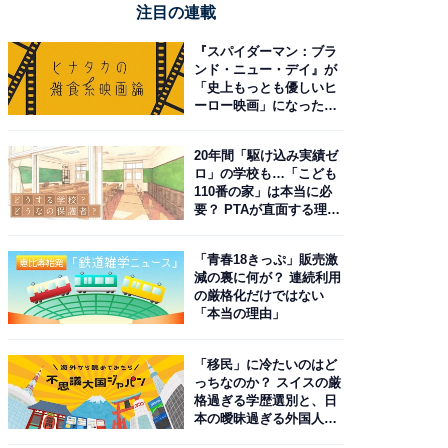
注目の連載
『スパイダーマン：ブラ
ンド・ニュー・デイ』が
「史上もっとも優しいヒ
ーロー映画」になった理
由。予習したい作品は？
20年間「駆け込み実績ゼ
ロ」の学校も…「こども
110番の家」は本当に必
要？ PTAが直面する理想
と現実
「青春18きっぷ」販売激
減の裏に何が？ 連続利用
の厳格化だけではない
「本当の理由」
「移民」に冷たいのはど
っちなのか？ スイスの厳
格過ぎる学歴選別と、日
本の曖昧過ぎる外国人政
策