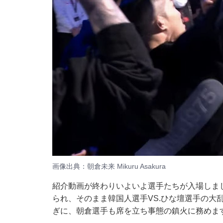
画像出典：
朝倉未来 Mikuru Asakura
紹介動画が終わりいよいよ選手たちが入場しま
られ、そのまま韓国人選手VS.ひな壇選手の大
ぎに、朝倉選手も席を立ち事態の鎮火に務めま