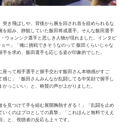
。突き飛ばしや、背後から腕を回され首を絞められるな
腕を組み、静観していた飯田将成選手。そんな飯田選手
パク・ウォンシク選手と思しき人物が現れました。インタビ
ないショー」「俺に挑戦できそうなのって 飯田くらいじゃな
握手を求め、飯田選手も応じる姿が印象的でした。
に座って相手選手と握手交わす飯田さん本物感がすご
て感じ」「飯田さんみんなが乱闘してる中笑顔で握手し
まかっこいい」と、称賛の声が上がりました。
敵を見つけて手を組む展開胸熱すぎる！」「乱闘を止め
ていくのはプロとしての真摯」「これほんと無料でええ
回」と、視聴者の反応も上々です。