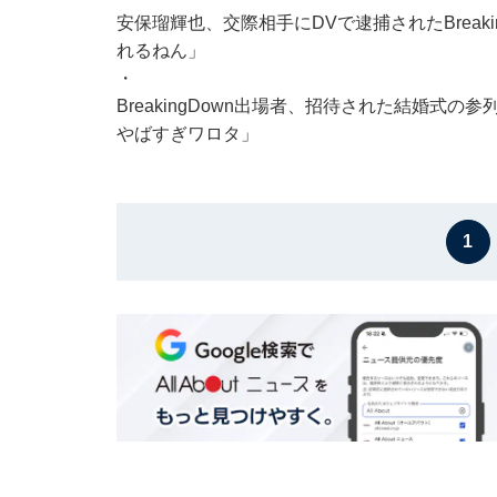
安保瑠輝也、交際相手にDVで逮捕されたBreak
れるねん」
・
BreakingDown出場者、招待された結婚式
やばすぎワロタ」
1