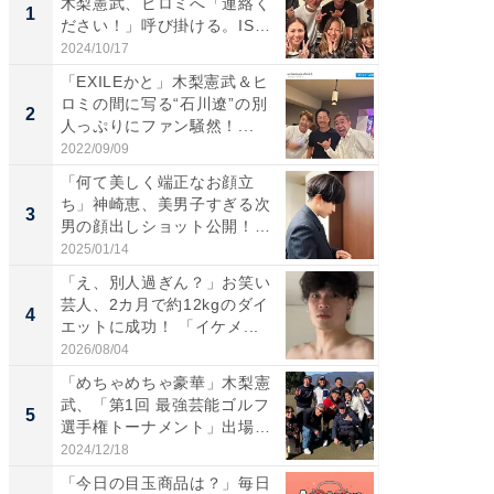
木梨憲武、ヒロミへ「連絡く
は」高
1
1
ださい！」呼び掛ける。IS
災地を
S...
「カ...
2024/10/17
2026/08/0
「EXILEかと」木梨憲武＆ヒ
「女の
ロミの間に写る“石川遼”の別
介、バ
2
2
人っぷりにファン騒然！...
らのプレ
愛...
2022/09/09
2026/08/0
「何て美しく端正なお顔立
「脚が
ち」神崎恵、美男子すぎる次
横川尚
3
3
男の顔出しショット公開！
ムキな姿
「め...
刃...
2025/01/14
2026/08/0
「え、別人過ぎん？」お笑い
「え、
芸人、2カ月で約12kgのダイ
芸人、2
4
4
エットに成功！ 「イケメ...
エットに
2026/08/04
2026/08/0
「めちゃめちゃ豪華」木梨憲
「脳がバ
武、「第1回 最強芸能ゴルフ
装姿が話
5
5
選手権トーナメント」出場
のお父さ
メ...
2024/12/18
2026/08/0
「今日の目玉商品は？」毎日
全国の