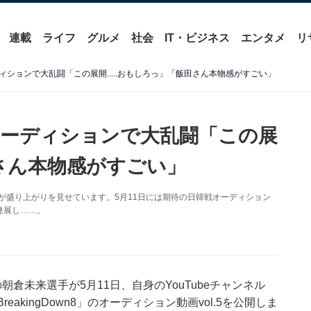
連載
ライフ
グルメ
社会
IT・ビジネス
エンタメ
リ
オーディションで大乱闘「この展開.....おもしろっ」「飯田さん本物感がすごい」
韓戦オーディションで大乱闘「この展
田さん本物感がすごい」
ン動画が盛り上がりを見せています。5月11日には期待の日韓戦オーディション
発展し……。
の朝倉未来選手が5月11日、自身のYouTubeチャンネル
BreakingDown8」のオーディション動画vol.5を公開しま