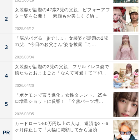
2025/06/19
女装姿が話題の47歳2児の父親、ビフォーアフ
ター姿を公開！ 「素顔もお美しくて納...
2
2025/06/12
「脳がバグる jkでしょ」女装姿が話題の2児
の父、“今日のお父さん”姿を披露「こ...
3
2026/08/04
女装姿が話題の2児の父親、フリルドレス姿で
娘たちとおままごと「なんて可愛くて平和...
4
2026/04/20
「ポケモンで言う進化」女性タレント、25キ
ロ増量ショットに反響！ 「全然パーツ埋...
5
2026/08/05
カードローン50万円以上の人は、返済を3～6
ヶ月停止して『大幅に減額してから返済...
PR