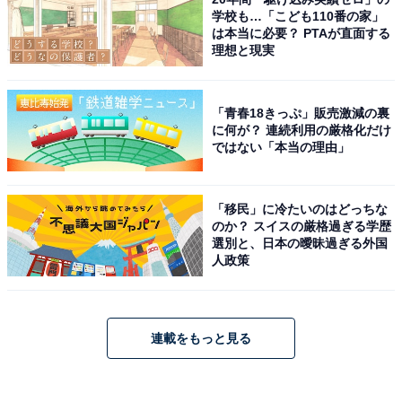
学校も…「こども110番の家」
は本当に必要？ PTAが直面する
理想と現実
「青春18きっぷ」販売激減の裏
に何が？ 連続利用の厳格化だけ
ではない「本当の理由」
「移民」に冷たいのはどっちな
のか？ スイスの厳格過ぎる学歴
選別と、日本の曖昧過ぎる外国
人政策
連載をもっと見る