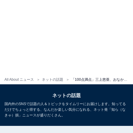
All About ニュース
ネットの話題
「100点満点」三上悠亜、おなかあらわなぴっちりTシャツ姿を披露！ 「とってもおしゃれ」「めっちゃいい」
ネットの話題
国内外のSNSで話題の人＆トピックをタイムリーにお届けします。知ってる
だけでちょっと得する、なんだか楽しい気分になれる、ネット発「知ら（な
きゃ）損」ニュースが盛りだくさん。