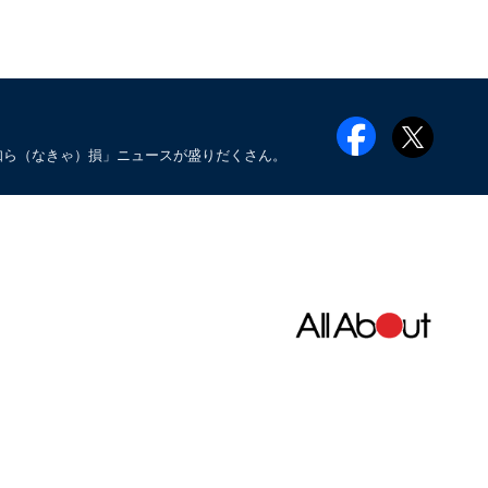
知ら（なきゃ）損」ニュースが盛りだくさん。