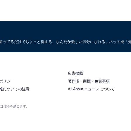
。知ってるだけでちょっと得する、なんだか楽しい気分になれる、ネット発「
広告掲載
ポリシー
著作権・商標・免責事項
報についての注意
All About ニュースについて
衆送信等を禁じます。