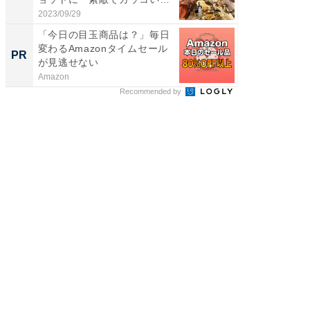
い...
2023/09/29
2026/08/0
「今日の目玉商品は？」毎日
【西野
変わるAmazonタイムセール
刊『北
PR
PR
が見逃せない
くか』
Amazon
FINCHI o
Recommended by