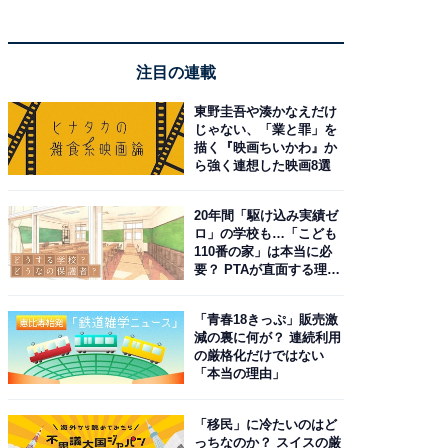
注目の連載
東野圭吾や湊かなえだけ
じゃない、「業と罪」を
描く『映画ちいかわ』か
ら強く連想した映画8選
20年間「駆け込み実績ゼ
ロ」の学校も…「こども
110番の家」は本当に必
要？ PTAが直面する理想
と現実
「青春18きっぷ」販売激
減の裏に何が？ 連続利用
の厳格化だけではない
「本当の理由」
「移民」に冷たいのはど
っちなのか？ スイスの厳