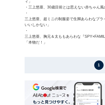
ィ」
・
三上悠亜、30歳目前とは思えない赤ちゃん風
・
三上悠亜、超ミニの制服姿で生脚あらわなプラ
いいしかない」
・
三上悠亜、胸元＆太ももあらわな『SPY×FAM
「本物だ！」
1