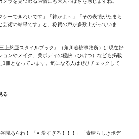
カメラを見つめる表情にも大人っぽさを感じますね。
クシーできれいです」「神かよ～」「その表情がたまら
と芸術の結果です」と、称賛の声が多数上がっていま
s 三上悠亜スタイルブック』（角川春樹事務所）は現在好
ションやメイク、美ボディの秘訣（ひけつ）なども掲載
た1冊となっています。気になる人はぜひチェックして
見る
谷間あらわ！ 「可愛すぎる！！！」「素晴らしきボデ