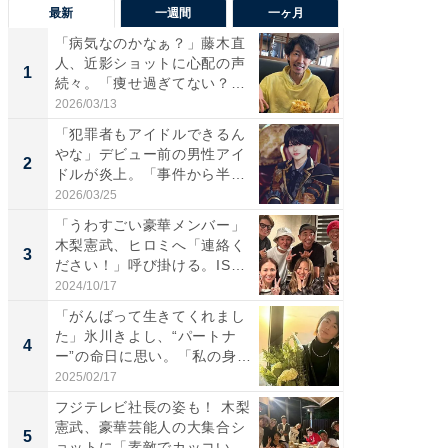
最新
一週間
一ヶ月
「病気なのかなぁ？」藤木直
「さす
人、近影ショットに心配の声
は」高
1
1
続々。「痩せ過ぎてない？」
災地を
「...
「カ...
2026/03/13
2026/08/0
「犯罪者もアイドルできるん
「女の
やな」デビュー前の男性アイ
介、バ
2
2
ドルが炎上。「事件から半年
らのプレ
も...
愛...
2026/03/25
2026/08/0
「うわすごい豪華メンバー」
「脚が
木梨憲武、ヒロミへ「連絡く
横川尚
3
3
ださい！」呼び掛ける。IS
ムキな姿
S...
刃...
2024/10/17
2026/08/0
「がんばって生きてくれまし
「え、
た」氷川きよし、“パートナ
芸人、2
4
4
ー”の命日に思い。「私の身
エットに
体...
2025/02/17
2026/08/0
フジテレビ社長の姿も！ 木梨
「脳がバ
憲武、豪華芸能人の大集合シ
装姿が話
5
5
ョットに「素敵でカッコい
のお父さ