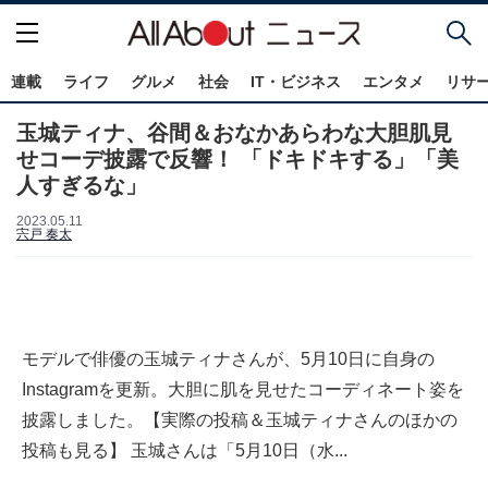
連載
ライフ
グルメ
社会
IT・ビジネス
エンタメ
リサ
玉城ティナ、谷間＆おなかあらわな大胆肌見
せコーデ披露で反響！ 「ドキドキする」「美
人すぎるな」
2023.05.11
宍戸 奏太
モデルで俳優の玉城ティナさんが、5月10日に自身の
Instagramを更新。大胆に肌を見せたコーディネート姿を
披露しました。【実際の投稿＆玉城ティナさんのほかの
投稿も見る】 玉城さんは「5月10日（水...