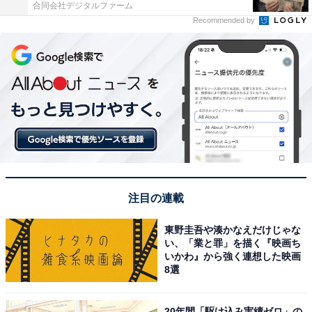
合同会社デジタルファーム
Recommended by
注目の連載
東野圭吾や湊かなえだけじゃな
い、「業と罪」を描く『映画ち
いかわ』から強く連想した映画
8選
20年間「駆け込み実績ゼロ」の