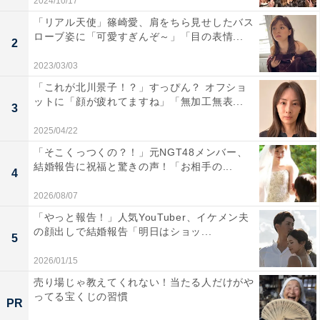
2024/10/17
「リアル天使」篠崎愛、肩をちら見せしたバス
ローブ姿に「可愛すぎんぞ～」「目の表情...
2
2023/03/03
「これが北川景子！？」すっぴん？ オフショ
ットに「顔が疲れてますね」「無加工無表...
3
2025/04/22
「そこくっつくの？！」元NGT48メンバー、
結婚報告に祝福と驚きの声！「お相手の...
4
2026/08/07
「やっと報告！」人気YouTuber、イケメン夫
の顔出しで結婚報告「明日はショッ...
5
2026/01/15
売り場じゃ教えてくれない！当たる人だけがや
ってる宝くじの習慣
PR