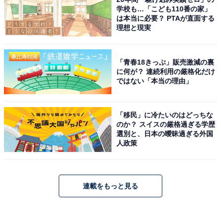
学校も…「こども110番の家」
は本当に必要？ PTAが直面する
理想と現実
「青春18きっぷ」販売激減の裏
に何が？ 連続利用の厳格化だけ
ではない「本当の理由」
「移民」に冷たいのはどっちな
のか？ スイスの厳格過ぎる学歴
選別と、日本の曖昧過ぎる外国
人政策
連載をもっと見る