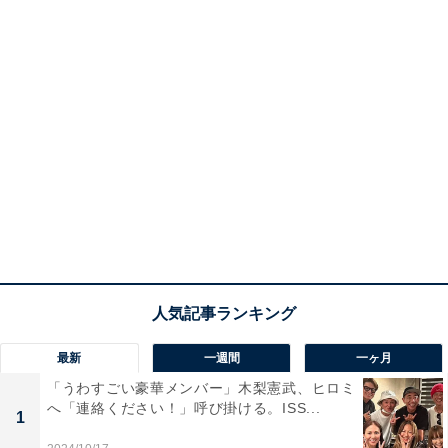
最新
一週間
一ヶ月
「うわすごい豪華メンバー」木梨憲武、ヒロミ
へ「連絡ください！」呼び掛ける。ISS...
1