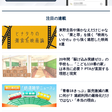
ど、長年愛されているフレーバーならではのコメントも
ありました。
注目の連載
東野圭吾や湊かなえだけじゃな
い、「業と罪」を描く『映画ち
いかわ』から強く連想した映画
8選
20年間「駆け込み実績ゼロ」の
学校も…「こども110番の家」
は本当に必要？ PTAが直面する
理想と現実
「青春18きっぷ」販売激減の裏
に何が？ 連続利用の厳格化だけ
ではない「本当の理由」
第1位：ラブポーションサーティワン（3万1610