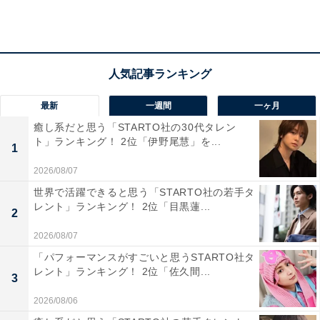
最新
一週間
一ヶ月
癒し系だと思う「STARTO社の30代タレン
ト」ランキング！ 2位「伊野尾慧」を...
1
第2位：チョコレートミント（2万8030票）
2026/08/07
世界で活躍できると思う「STARTO社の若手タ
レント」ランキング！ 2位「目黒蓮...
2
2026/08/07
「パフォーマンスがすごいと思うSTARTO社タ
レント」ランキング！ 2位「佐久間...
3
2026/08/06