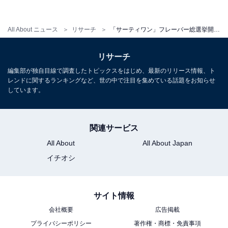
栄えある第1位は、ラブポーションサーティワンです！
All About ニュース
リサーチ
「サーティワン」フレーバー総選挙開催！ 3位「キャラメルリボン」、2位「チョコミント」、1位は？
前年の2位からリベンジを果たし、今回は念願の第1位に
輝きました。ラズベリーとホワイトチョコ風味のアイス
リサーチ
クリームに、ラズベリーソース入りのハート形菓子が入
編集部が独自目線で調査したトピックスをはじめ、最新のリリース情報、ト
レンドに関するランキングなど、世の中で注目を集めている話題をお知らせ
っています。おいしいだけでなく、見た目もかわいいフ
しています。
レーバーです。
投票した人からは、「ラブポ一択！！」「期間限定時代
関連サービス
からずっと大好き」などのコメントがあり、10～40代ま
All About
All About Japan
で幅広い年齢層からの支持を獲得しました。
イチオシ
サイト情報
＞次ページ：10位までのランキング結果を見る
会社概要
広告掲載
プライバシーポリシー
著作権・商標・免責事項