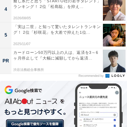
癒し系だと思う「STARTO社の若手タレント」
ランキング！ 2位「松島聡」を抑え...
4
2026/08/05
「実は二世」と知って驚いたタレントランキン
グ！ 2位「杉咲花」を大差で抑えた1位...
5
2025/11/07
チョコレートミント
カードローン50万円以上の人は、返済を3～6
ヶ月停止して『大幅に減額してから返済...
PR
第2位に輝いたのは、チョコレートミントです！
渋谷法務総合事務所
Recommended by
前年1位だったチョコレートミントでしたが、今回は惜
しくも2位。爽やかなミントと口どけの良いチョコレー
トのバランスが絶妙です。
投票した人からは、「子供の頃からチョコミント一筋」
「チョコミントとの出会いはまさにサーティワン」な