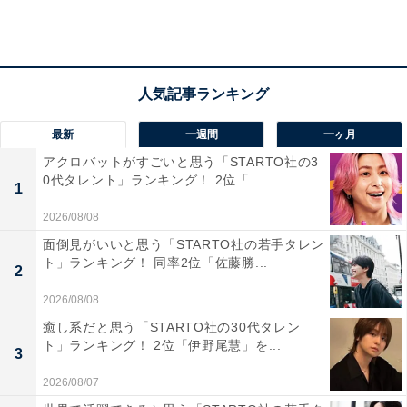
しさもあるから（55歳女性）」「品があって、一般人に
はないオーラを感じる。透明感もすごい（29歳女性）」
など、透明感やオーラが群を抜いているというコメント
が寄せられました。
最新
一週間
一ヶ月
アクロバットがすごいと思う「STARTO社の3
0代タレント」ランキング！ 2位「...
1
2026/08/08
面倒見がいいと思う「STARTO社の若手タレン
ト」ランキング！ 同率2位「佐藤勝...
2
2026/08/08
癒し系だと思う「STARTO社の30代タレン
ト」ランキング！ 2位「伊野尾慧」を...
3
2026/08/07