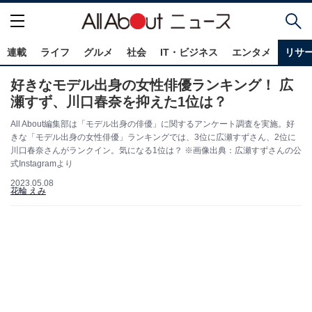
連載
ライフ
グルメ
社会
IT・ビジネス
エンタメ
リサ
好きなモデル出身の女性俳優ランキング！ 広
瀬すず、川口春奈を抑えた1位は？
All About編集部は「モデル出身の俳優」に関するアンケート調査を実施。好
きな「モデル出身の女性俳優」ランキングでは、3位に広瀬すずさん、2位に
川口春奈さんがランクイン。気になる1位は？ ※画像出典：広瀬すずさんの公
式Instagramより
2023.05.08
花輪 えみ