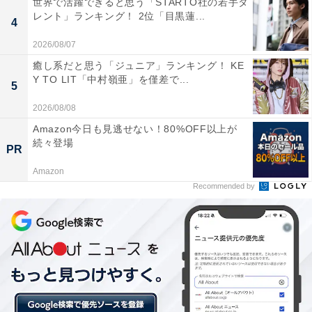
世界で活躍できると思う「STARTO社の若手タ
レント」ランキング！ 2位「目黒蓮...
4
2位：川口春奈
2026/08/07
癒し系だと思う「ジュニア」ランキング！ KE
Y TO LIT「中村嶺亜」を僅差で...
5
2026/08/08
Amazon今日も見逃せない！80%OFF以上が
続々登場
PR
Amazon
Recommended by
View this post on Instagram