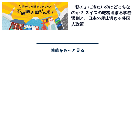
だから（40歳女性）」「バラエティでも面白く、可愛ら
「移民」に冷たいのはどっちな
のか？ スイスの厳格過ぎる学歴
しいのでインスタも見ています（31歳女性）」「あんな
選別と、日本の曖昧過ぎる外国
にきれいな顔をしているのに、サバサバしてお笑い好き
人政策
というギャップが好き（45歳男性）」といった声が寄せ
られ、明るく親しみやすい雰囲気が人気の理由だと分か
ります。
連載をもっと見る