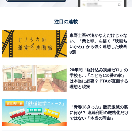
注目の連載
東野圭吾や湊かなえだけじゃな
い、「業と罪」を描く『映画ち
A post shared by 川口春奈 (@haruna_kawaguchi_official)
いかわ』から強く連想した映画
8選
20年間「駆け込み実績ゼロ」の
2位に選ばれたのは、川口春奈さん。2007年、女子中学
学校も…「こども110番の家」
生向けファッション雑誌『nicola』（新潮社）のオーデ
は本当に必要？ PTAが直面する
理想と現実
ィションでグランプリを獲得し、モデル活動をスター
ト。俳優としても活躍し、2022年放送のドラマ
『silent』（フジテレビ系）で主演を務めるなど、高い演
「青春18きっぷ」販売激減の裏
技力も評価されています。
に何が？ 連続利用の厳格化だけ
ではない「本当の理由」
回答者からは「すごくきれいなのに親しみやすい雰囲気