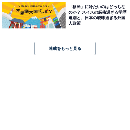
す。
「移民」に冷たいのはどっちな
のか？ スイスの厳格過ぎる学歴
選別と、日本の曖昧過ぎる外国
人政策
個人では、『ナースマン』シリーズ（日本テレビ系）や
『家政夫のミタゾノ』シリーズ（テレビ朝日系）などで
俳優として活躍。『必殺（必殺仕事人）』シリーズ（テ
レビ朝日系）では、色気たっぷりの経師屋の涼次を熱演
連載をもっと見る
しています。男らしい雰囲気とキレイな顔立ちが色気満
点で、男女問わず愛されています。
コメントを見ると、「頼りになるついてこい的な大人の
雰囲気を持っている」（大阪府／40代女性）、「男性と
しての魅力を感じる、声が低いなど」（広島県／20代女
性）、「男の色気がダダ漏れ」（埼玉県／50代女性）、
「スタイル抜群で男らしくて色気もある」（埼玉県／30
代女性）といった声が寄せられています。