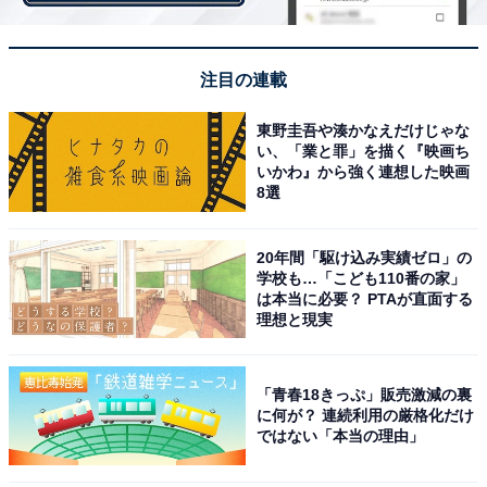
業の仕事人。食通の道楽者。
得物は絵筆に仕込んだ長い錐(きり)?⚡
注目の連載
弟分の
#リュウ
をいつもどこかで気にかけている?
東野圭吾や湊かなえだけじゃな
い、「業と罪」を描く『映画ち
✅2023年1月8日放送
pic.twitter.com/KDm4HhAMJI
いかわ』から強く連想した映画
8選
— 【公式】必殺仕事人 (@hissatsu_series)
December 14, 2022
20年間「駆け込み実績ゼロ」の
学校も…「こども110番の家」
は本当に必要？ PTAが直面する
2位は、松岡昌宏さんでした。1977年1月生まれで、
理想と現実
1994年に「TOKIO」のメンバーとしてCDデビュー。グ
ループではドラムを担当し、当時のジャニーズ事務所で
「青春18きっぷ」販売激減の裏
は珍しいバンドスタイルで人気を集めました。グループ
に何が？ 連続利用の厳格化だけ
で出演するバラエティ番組『ザ!鉄腕!DASH!!』（日本テ
ではない「本当の理由」
レビ系）は長寿番組で、幅広い世代から愛されていま