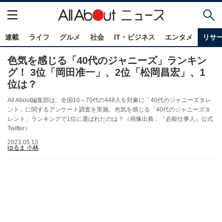
連載
ライフ
グルメ
社会
IT・ビジネス
エンタメ
リサ
色気を感じる「40代のジャニーズ」ランキン
グ！ 3位「岡田准一」、2位「松岡昌宏」、1
位は？
All About編集部は、全国10～70代の448人を対象に「40代のジャニーズタレ
ント」に関するアンケート調査を実施。色気を感じる「40代のジャニーズタ
レント」ランキングで1位に選ばれたのは？（画像出典：『必殺仕事人』公式
Twitter）
2023.05.13
ゆるま 小林