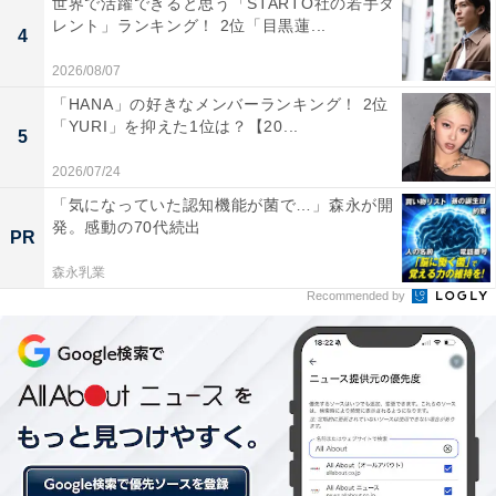
世界で活躍できると思う「STARTO社の若手タ
レント」ランキング！ 2位「目黒蓮...
4
2026/08/07
「HANA」の好きなメンバーランキング！ 2位
「YURI」を抑えた1位は？【20...
5
2026/07/24
「気になっていた認知機能が菌で…」森永が開
発。感動の70代続出
PR
森永乳業
Recommended by
2位：松岡昌宏（TOKIO）
⚡
#必殺仕事人
登場人物紹介② ⚡
#経師屋の涼次
(
#松岡昌宏
)
掛け軸や襖絵の修復を手がける経師屋の絵師が表稼