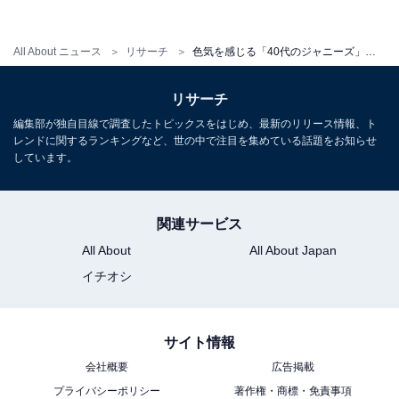
All About ニュース
リサーチ
色気を感じる「40代のジャニーズ」ランキング！ 3位「岡田准一」、2位「松岡昌宏」、1位は？
リサーチ
編集部が独自目線で調査したトピックスをはじめ、最新のリリース情報、ト
レンドに関するランキングなど、世の中で注目を集めている話題をお知らせ
しています。
関連サービス
All About
All About Japan
イチオシ
サイト情報
1位：堂本光一（KinKi Kids）
会社概要
広告掲載
プライバシーポリシー
著作権・商標・免責事項