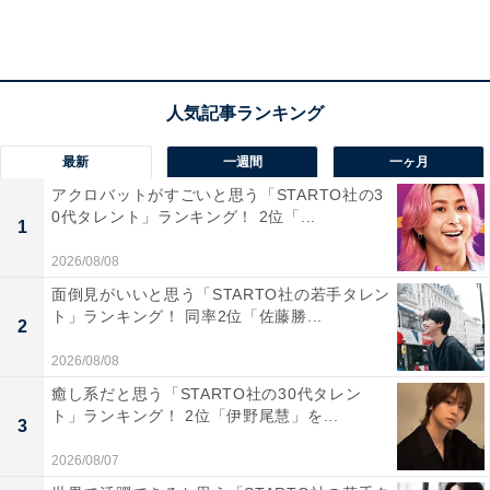
業が絶好調です。主演を務めたNHK大河ドラマ『軍師官
兵衛』で演技派として認知され、さらに映画『ザ・ファ
ブル』や『ヘルドッグス』などでは体を張った激しいア
クションシーンを披露しています。現在は、NHK大河ド
ラマ『どうする家康』で織田信長役を担当。大人の魅力
最新
一週間
一ヶ月
全開で、人気武将の信長を熱演しています。
アクロバットがすごいと思う「STARTO社の3
0代タレント」ランキング！ 2位「...
1
コメントを見ると、「年相応の渋さが出ている」（静岡
2026/08/08
県／30代女性）、「全身から出るオーラと鍛えた身体」
面倒見がいいと思う「STARTO社の若手タレン
（群馬県／60代女性）、「格闘シーンの岡田さんの色気
ト」ランキング！ 同率2位「佐藤勝...
2
が本当に素晴らしくかっこいい」（神奈川県／30代男
2026/08/08
性）、「目元がセクシーだから」（千葉県／30代女性）
癒し系だと思う「STARTO社の30代タレン
といった声が寄せられています。
ト」ランキング！ 2位「伊野尾慧」を...
3
2026/08/07