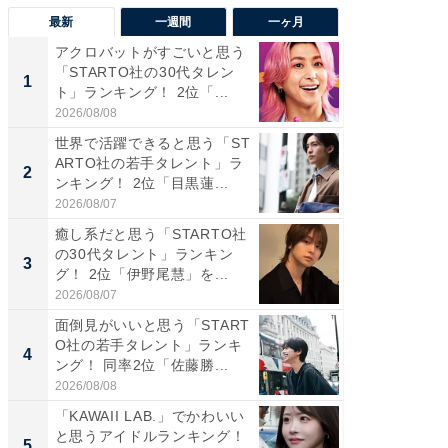
最新
一週間
一ヶ月
アクロバットがすごいと思う
癒し系だ
「STARTO社の30代タレン
の若手
1
1
ト」ランキング！ 2位「...
グ！ 2
2026/08/08
2026/08/0
世界で活躍できると思う「ST
癒し系だ
ARTO社の若手タレント」ラ
の30代
2
2
ンキング！ 2位「目黒蓮...
グ！ 2
2026/08/07
2026/08/0
癒し系だと思う「STARTO社
「パフ
の30代タレント」ランキン
思うST
3
3
グ！ 2位「伊野尾慧」を...
ンキング
2026/08/07
2026/08/0
面倒見がいいと思う「START
ギャップ
O社の若手タレント」ランキ
RTO社
4
4
ング！ 同率2位「佐藤勝...
キング！
2026/08/08
2026/08/0
「KAWAII LAB.」でかわいい
世界で活
と思うアイドルランキング！
ARTO
5
5