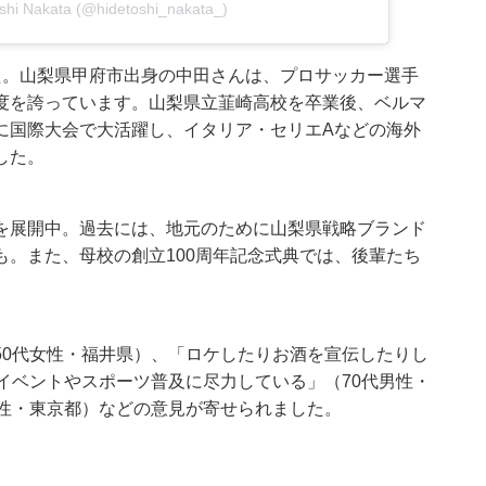
oshi Nakata (@hidetoshi_nakata_)
た。山梨県甲府市出身の中田さんは、プロサッカー選手
度を誇っています。山梨県立韮崎高校を卒業後、ベルマ
に国際大会で大活躍し、イタリア・セリエAなどの海外
した。
を展開中。過去には、地元のために山梨県戦略ブランド
。また、母校の創立100周年記念式典では、後輩たち
。
50代女性・福井県）、「ロケしたりお酒を宣伝したりし
イベントやスポーツ普及に尽力している」（70代男性・
男性・東京都）などの意見が寄せられました。