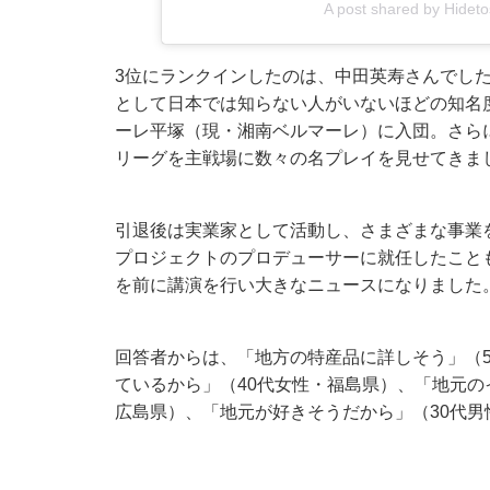
A post shared by Hidet
3位にランクインしたのは、中田英寿さんでし
として日本では知らない人がいないほどの知名
ーレ平塚（現・湘南ベルマーレ）に入団。さら
リーグを主戦場に数々の名プレイを見せてきま
引退後は実業家として活動し、さまざまな事業
プロジェクトのプロデューサーに就任したことも
を前に講演を行い大きなニュースになりました
回答者からは、「地方の特産品に詳しそう」（
ているから」（40代女性・福島県）、「地元の
広島県）、「地元が好きそうだから」（30代