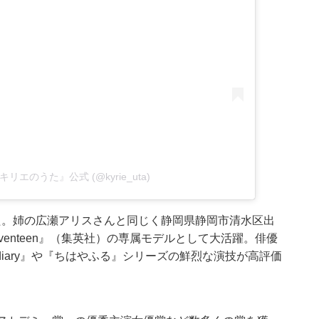
映画『キリエのうた』公式 (@kyrie_uta)
た。姉の広瀬アリスさんと同じく静岡県静岡市清水区出
enteen』（集英社）の専属モデルとして大活躍。俳優
iary』や『ちはやふる』シリーズの鮮烈な演技が高評価