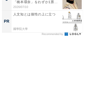
「橋本環奈」をわずか1票
「鈴木
差...
倒...
2026/07/10
2026/08/0
人文知とは個性の上に立つ
上質な眠
座で体感
PR
PR
國學院大學
ReFa GIN
Recommended by