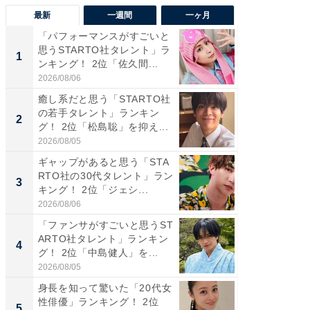
最新
一週間
一ヶ月
「パフォーマンスがすごいと
「癒し系
思うSTARTO社タレント」ラ
タレント
1
1
ンキング！ 2位「佐久間...
「井ノ原
2026/08/06
2026/08/0
癒し系だと思う「STARTO社
癒し系だ
の若手タレント」ランキン
の若手
2
2
グ！ 2位「松島聡」を抑え...
グ！ 2
2026/08/05
2026/08/0
ギャップがあると思う「STA
ギャップ
RTO社の30代タレント」ラン
RTO社
3
3
キング！ 2位「ジェシ...
キング！
2026/08/06
2026/08/0
「ファンサがすごいと思うST
「世界で
ARTO社タレント」ランキン
ARTO
4
4
グ！ 2位「中島健人」を...
グ！ 2
2026/08/05
2026/08/0
身長を知って驚いた「20代女
身長を知
性俳優」ランキング！ 2位
性俳優」
5
5