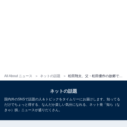
All About ニュース
ネットの話題
松田翔太、父・松田優作の故郷でおいっ子とのプライベートショット！ 「親孝行な翔太くん」「おかえり下関」
ネットの話題
国内外のSNSで話題の人＆トピックをタイムリーにお届けします。知ってる
だけでちょっと得する、なんだか楽しい気分になれる、ネット発「知ら（な
きゃ）損」ニュースが盛りだくさん。