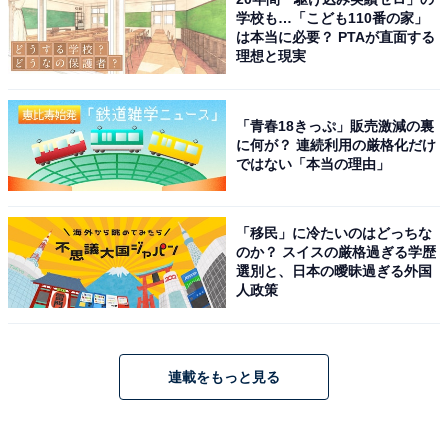
学校も…「こども110番の家」
は本当に必要？ PTAが直面する
理想と現実
「青春18きっぷ」販売激減の裏
に何が？ 連続利用の厳格化だけ
ではない「本当の理由」
「移民」に冷たいのはどっちな
のか？ スイスの厳格過ぎる学歴
選別と、日本の曖昧過ぎる外国
人政策
連載をもっと見る