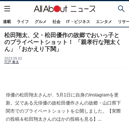
連載
ライフ
グルメ
社会
IT・ビジネス
エンタメ
リサ
松田翔太、父・松田優作の故郷でおいっ子と
のプライベートショット！ 「親孝行な翔太く
ん」「おかえり下関」
2023.05.02
宍戸 奏太
俳優の松田翔太さんが、5月1日に自身のInstagramを更
新。父である元俳優の故松田優作さんの故郷・山口県下
関市でのプライベートショットを公開しました。【実際
の投稿＆松田翔太さんのほかの投稿も見る】...