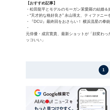
【おすすめ記事】
・
松田龍平とモデルのモーガン茉愛羅の結婚＆妊娠発
・
“天才的な格好良さ” 永山瑛太、ティファニ
・
『DCU』最終回をおさらい！ 横浜流星の拳
・
元俳優・成宮寛貴、最新ショットが「顔変わっ
ッコいい」
1