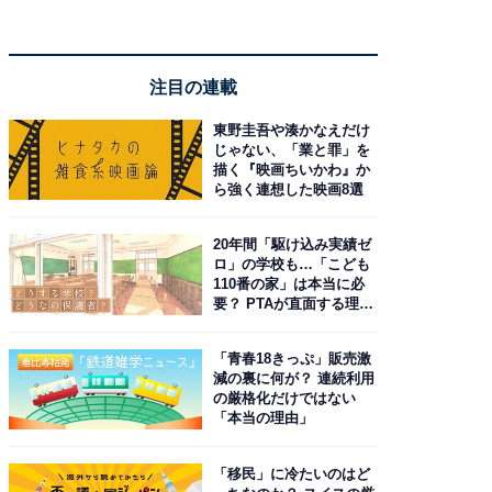
注目の連載
東野圭吾や湊かなえだけ
じゃない、「業と罪」を
描く『映画ちいかわ』か
ら強く連想した映画8選
20年間「駆け込み実績ゼ
ロ」の学校も…「こども
110番の家」は本当に必
要？ PTAが直面する理想
と現実
「青春18きっぷ」販売激
減の裏に何が？ 連続利用
の厳格化だけではない
「本当の理由」
「移民」に冷たいのはど