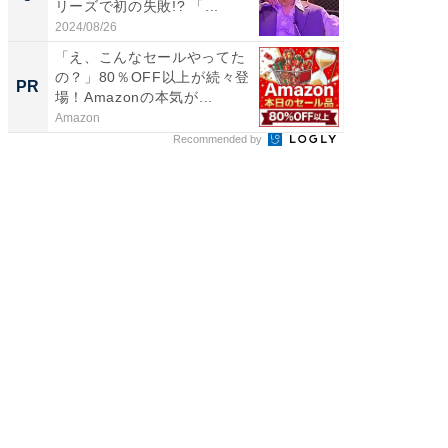
リーズで初の失敗!? 「...
のお父さ
2024/08/26
2026/08/0
「え、こんなセールやってた
「え、
の？」80％OFF以上が続々登
の？」8
PR
PR
場！Amazonの本気が...
場！Ama
Amazon
Amazon
Recommended by