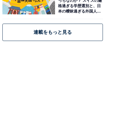
っちなのか？ スイスの厳
格過ぎる学歴選別と、日
本の曖昧過ぎる外国人政
策
連載をもっと見る