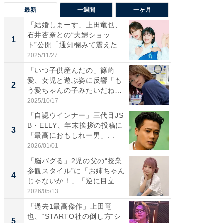
最新
一週間
一ヶ月
「結婚しまーす」上田竜也、
「さす
石井杏奈との“夫婦ショッ
は」高
1
1
ト”公開「通知欄みて震えた」
災地を
「...
「カ...
2025/11/27
2026/08/0
「いつ子供産んだの」篠崎
「女の
愛、女児と遊ぶ姿に反響「も
介、バ
2
2
う愛ちゃんの子みたいだね」
らのプレ
「完...
愛...
2025/10/17
2026/08/0
「自認ウインナー」三代目JS
「脚が
B・ELLY、年末挨拶の投稿に
横川尚
3
3
「最高におもしれー男」...
ムキな姿
刃...
2026/01/01
2026/08/0
「脳バグる」2児の父の“授業
「え、
参観スタイル”に「お姉ちゃん
芸人、2
4
4
じゃないか！」「逆に目立...
エットに
2026/05/13
2026/08/0
「過去1最高傑作」上田竜
「脳がバ
也、“STARTO社の倒し方”シ
装姿が話
5
5