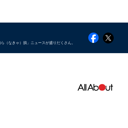
知ら（なきゃ）損」ニュースが盛りだくさん。