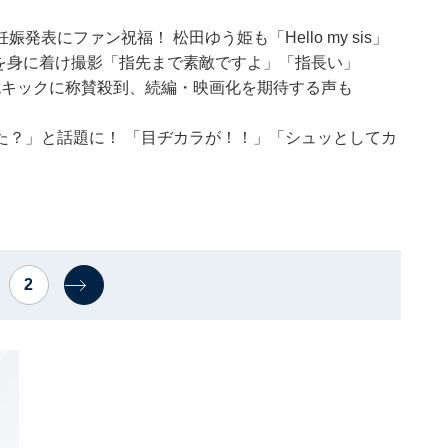
表にファン祝福！ 松田ゆう姫も「Hello my sis」
ーを身に着け撮影「指先まで素敵ですよ」「指長い」
銃キックに称賛殺到、続編・映画化を期待する声も
た？」と話題に！ 「目ヂカラが！！」「シュッとしてカ
2