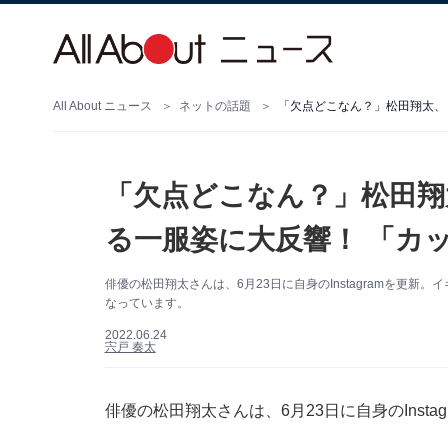
All About ニュース
ネットの話題
「欠点どこなん？」松田翔
る一服姿に大反響！ 「カ
俳優の松田翔太さんは、6月23日に自身のInstagramを更
なっています。
2022.06.24
宍戸 奏太
俳優の松田翔太さんは、6月23日に自身のInst