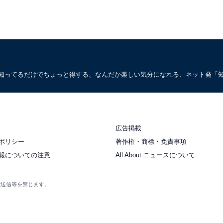
。知ってるだけでちょっと得する、なんだか楽しい気分になれる、ネット発「
広告掲載
ポリシー
著作権・商標・免責事項
報についての注意
All About ニュースについて
衆送信等を禁じます。