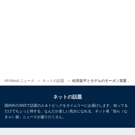
All About ニュース
ネットの話題
松田龍平とモデルのモーガン茉愛羅の結婚＆妊娠発表にファン祝福！ 松田ゆう姫も「Hello my sis」
ネットの話題
国内外のSNSで話題の人＆トピックをタイムリーにお届けします。知ってる
だけでちょっと得する、なんだか楽しい気分になれる、ネット発「知ら（な
きゃ）損」ニュースが盛りだくさん。