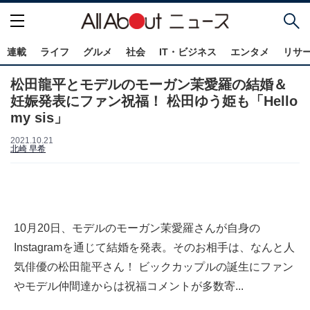
連載
ライフ
グルメ
社会
IT・ビジネス
エンタメ
リサ
松田龍平とモデルのモーガン茉愛羅の結婚＆
妊娠発表にファン祝福！ 松田ゆう姫も「Hello
my sis」
2021.10.21
北崎 早希
10月20日、モデルのモーガン茉愛羅さんが自身の
Instagramを通じて結婚を発表。そのお相手は、なんと人
気俳優の松田龍平さん！ ビックカップルの誕生にファン
やモデル仲間達からは祝福コメントが多数寄...