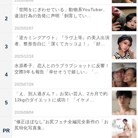
2026/08/08
「世間をにぎわせている」動物系YouTuber、
違法行為の告発に声明「飼育してい...
2
2025/02/07
「逆カミングアウト」『ラヴ上等』の美人出演
者、整形告白に「潔くてカッコよ！」「好...
3
2025/12/18
水原希子、恋人とのラブラブショットに反響！
交際3年も報告「幸せそうで嬉しい」「...
4
2025/07/28
「え、別人過ぎん？」お笑い芸人、2カ月で約
12kgのダイエットに成功！ 「イケメ...
5
2026/08/04
“修正ほぼなし”お尻フェチ全編完全新作の「お
尻特化写真集」
PR