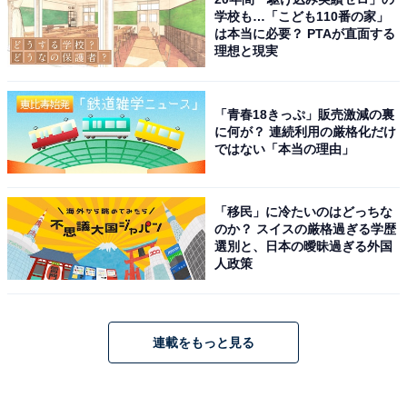
学校も…「こども110番の家」
は本当に必要？ PTAが直面する
理想と現実
「青春18きっぷ」販売激減の裏
に何が？ 連続利用の厳格化だけ
ではない「本当の理由」
「移民」に冷たいのはどっちな
のか？ スイスの厳格過ぎる学歴
選別と、日本の曖昧過ぎる外国
人政策
連載をもっと見る