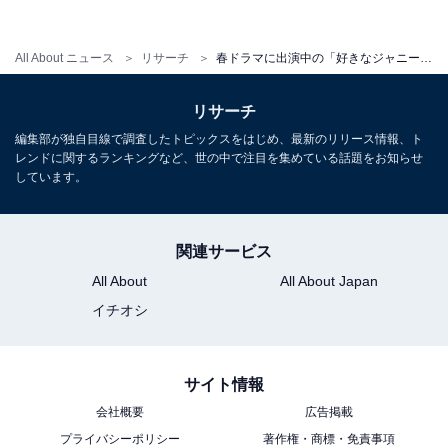
回答者からは、「顔が綺麗で今回のドラマの役にピッタ
リだから」（三重県・40代女性）、「とても顔が整って
All About ニュース
リサーチ
春ドラマに出演中の「好きなジャニーズ」ランキング！ 3位は「風間俊介」、2位は「山田涼介」、1位は？
いて、王子のような雰囲気が似合うのに、バラエティな
どではいじられることもあり気取ってないところに好感
リサーチ
を持てる」（東京都・30代女性）などの声が聞かれまし
編集部が独自目線で調査したトピックスをはじめ、最新のリリース情報、ト
た。
レンドに関するランキングなど、世の中で注目を集めている話題をお知らせ
しています。
関連サービス
All About
All About Japan
イチオシ
サイト情報
会社概要
広告掲載
プライバシーポリシー
著作権・商標・免責事項