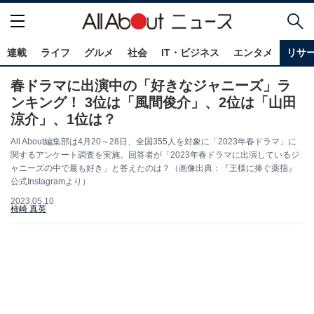
連載
ライフ
グルメ
社会
IT・ビジネス
エンタメ
リサ
春ドラマに出演中の「好きなジャニーズ」ラ
ンキング！ 3位は「風間俊介」、2位は「山田
涼介」、1位は？
All About編集部は4月20～28日、全国355人を対象に「2023年春ドラマ」に
関するアンケート調査を実施。回答者が「2023年春ドラマに出演しているジ
ャニーズの中で最も好き」と答えたのは？（画像出典：『王様に捧ぐ薬指』
公式Instagramより）
2023.05.10
柿崎 真英