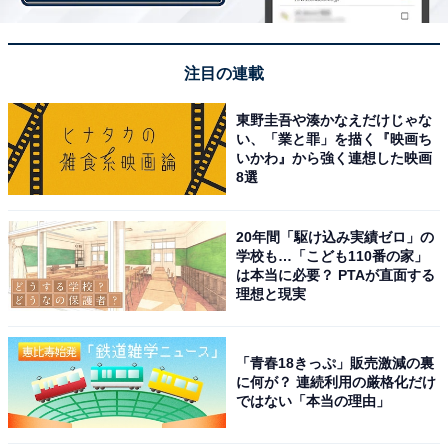
注目の連載
東野圭吾や湊かなえだけじゃな
い、「業と罪」を描く『映画ち
いかわ』から強く連想した映画
8選
20年間「駆け込み実績ゼロ」の
View this post on Instagram
学校も…「こども110番の家」
は本当に必要？ PTAが直面する
理想と現実
「青春18きっぷ」販売激減の裏
に何が？ 連続利用の厳格化だけ
ではない「本当の理由」