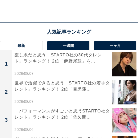
本作は、親友を冤罪（えんざい）から守れなかったこと
がきっかけで法曹界を去った、志田未来さん演じる弁護
士・神楽蘭が、風間さん演じる謎の脚本家・黒澤仁の力
を借りて、現代社会の闇を暴くリーガルミステリーとな
っています。
最新
一週間
一ヶ月
さまざまな依頼を解決に導きながら、親友を殺人犯にし
癒し系だと思う「STARTO社の30代タレン
ト」ランキング！ 2位「伊野尾慧」を...
てしまった事件の謎も次第に暴いていくという1話完結
1
型のオリジナルストーリーが見どころです。
2026/08/07
世界で活躍できると思う「STARTO社の若手タ
回答理由では、「ミステリアスなキャラを上手く演じて
レント」ランキング！ 2位「目黒蓮...
2
いるからです」（兵庫県・20代女性）、「どんな作品で
2026/08/07
も演技がうまく引き込まれてしまうから」（岩手県・40
「パフォーマンスがすごいと思うSTARTO社タ
代女性）、「俳優さんに引けを取らない演技力があるか
レント」ランキング！ 2位「佐久間...
3
らです」（奈良県・40代女性）といった意見が聞かれま
2026/08/06
した。