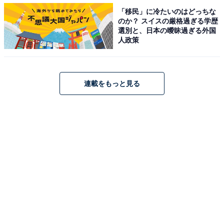
「移民」に冷たいのはどっちな
A post shared by TBS火ドラ『王様に捧ぐ薬指』【公式】 (@ousam
のか？ スイスの厳格過ぎる学歴
選別と、日本の曖昧過ぎる外国
人政策
2位には、火曜ドラマ『王様に捧ぐ薬指』（TBS系）に
出演している山田涼介さんが入りました。
連載をもっと見る
本作は、わたなべ志穂さんによる同名人気漫画の実写
版。家族を守るために結婚を選んだ美しすぎる“ド貧乏シ
ンデレラ”と、業績不振の結婚式場を立て直すために好き
でもない女性との結婚を選んだ超ドSな“ツンデレ御曹
司”が、交際0日で電撃結婚をするという超打算的シンデ
レラストーリーとなっています。橋本環奈さんがヒロイ
ンの羽田綾華を演じ、山田さんは羽田が勤める結婚式場
の社長・新田東郷を演じています。