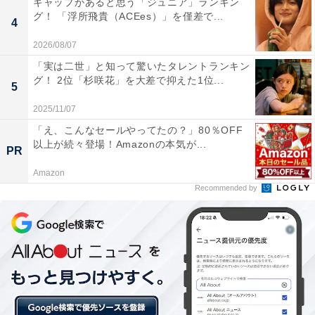
ギャップがあると思う「ジュニア」ランキン
グ！ 「浮所飛貴（ACEes）」を僅差で...
4
2026/08/07
「実は二世」と知って驚いたタレントランキン
グ！ 2位「杉咲花」を大差で抑えた1位...
5
2025/11/07
「え、こんなセールやってたの？」80％OFF
以上が続々登場！Amazonの本気が...
PR
Amazon
Recommended by
第2位：山田涼介（Hey! Say! JUMP）