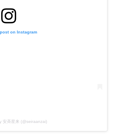
 post on Instagram
 by 安斉星来 (@seiraanzai)