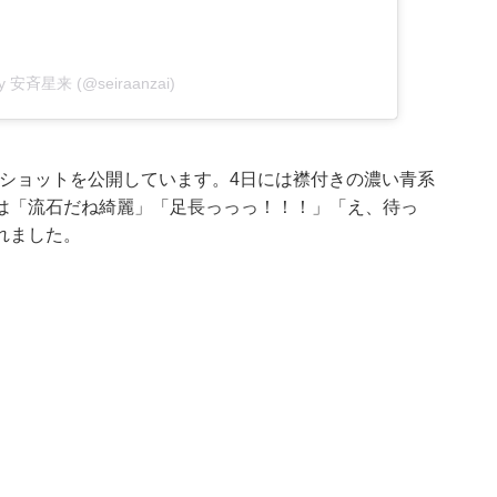
 by 安斉星来 (@seiraanzai)
で美脚ショットを公開しています。4日には襟付きの濃い青系
は「流石だね綺麗」「足長っっっ！！！」「え、待っ
れました。