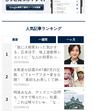
最新
一週間
一ヶ月
「急に人相変わった気がす
「さす
る」広末涼子、地上波復帰シ
は」高
1
1
ョットに「なんか顔変わっ
災地を
た」の...
「カ...
2026/08/06
2026/08/0
女装姿が話題の47歳2児の父
「女の
親、ビフォーアフター姿を公
介、バ
2
2
開！ 「素顔もお美しくて納...
らのプレ
愛...
2025/06/12
2026/08/0
阿波みなみ、ディズニー訪問
「好感
も「ガチで帰りたい」吐露。
や、“マ
3
3
「これは帰りたいw」「なん
画変更
ち...
財...
2025/06/19
2026/07/3