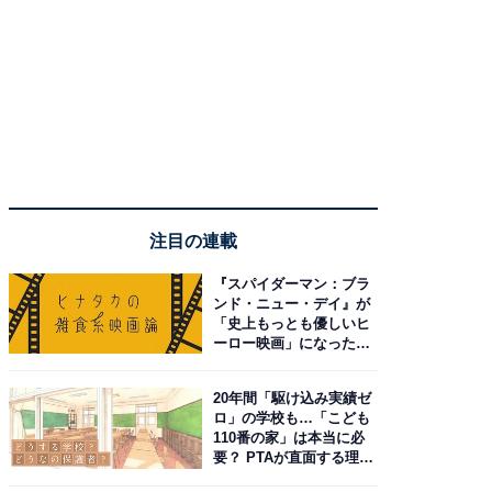
注目の連載
『スパイダーマン：ブラ
ンド・ニュー・デイ』が
「史上もっとも優しいヒ
ーロー映画」になった理
由。予習したい作品は？
20年間「駆け込み実績ゼ
ロ」の学校も…「こども
110番の家」は本当に必
要？ PTAが直面する理想
と現実