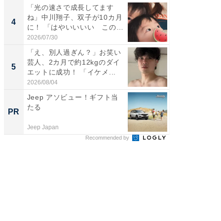
「光の速さで成長してます
「脚が
ね」中川翔子、双子が10カ月
横川尚
4
4
に！ 「はやいいいい この
ムキな姿
前...
刃...
2026/07/30
2026/08/0
「え、別人過ぎん？」お笑い
「2人と
芸人、2カ月で約12kgのダイ
團十郎
5
5
エットに成功！ 「イケメ...
「後ろ
「...
2026/08/04
2026/08/0
Jeep アソビュー！ギフト当
すべて
たる
るその
PR
PR
Jeep Japan
COCO VIL
Recommended by