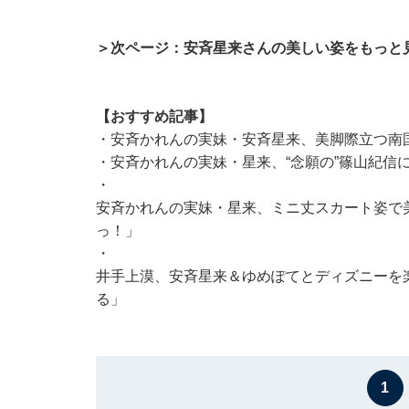
＞次ページ：安斉星来さんの美しい姿をもっと
【おすすめ記事】
・
安斉かれんの実妹・安斉星来、美脚際立つ南
・
安斉かれんの実妹・星来、“念願の”篠山紀信
・
安斉かれんの実妹・星来、ミニ丈スカート姿で
っ！」
・
井手上漠、安斉星来＆ゆめぽてとディズニーを
る」
1