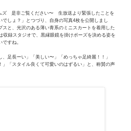
力脱力タイムズ 是非ご覧ください〜 生放送より緊張したことを
いでしょ？」とつづり、自身の写真4枚を公開しまし
プスと、光沢のある薄い青系のミニスカートを着用した
では収録スタジオで、黒縁眼鏡を掛けポーズを決める姿を
いですね。
し、足長ーい」「美しい〜」「めっちゃ足綺麗！！」
！」「スタイル良くて可愛いのはずるい」と、称賛の声