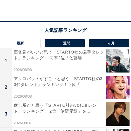
最新
一週間
一ヶ月
面倒見がいいと思う「STARTO社の若手タレン
ト」ランキング！ 同率2位「佐藤勝...
1
第2位：危機管理学部（51票）
2026/08/08
アクロバットがすごいと思う「STARTO社の3
0代タレント」ランキング！ 2位「...
第2位は、危機管理学部でした。社会的危機において柔
2
軟で的確に対応できる「危機管理パーソン」の養成を目
2026/08/08
的としている学部。国⺠の⽣命を守り、世界平和の実現
癒し系だと思う「STARTO社の30代タレン
に向けた人材の養成を目指しています。
ト」ランキング！ 2位「伊野尾慧」を...
3
2026/08/07
「時代の流れの中で危機管理専門の人材を育てるという