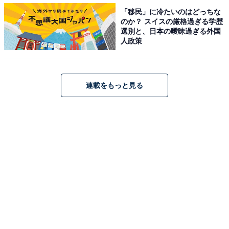
※回答は原文ママです
「移民」に冷たいのはどっちな
のか？ スイスの厳格過ぎる学歴
選別と、日本の曖昧過ぎる外国
人政策
＞9位までのランキング結果を見る
連載をもっと見る
【おすすめ記事】
・
日本大学と聞いて「思い浮かぶ学部」ランキング！ 3位
「スポーツ科学部」、2位「法学部」、1位は？
・
日本大学の中で「子どもが成長できそうと思う学部」ラ
ンキング！ 3位「国際関係学部」、2位「法学部」、1位
は？
・
日本大学の中で「自分の子どもに行ってほしいと思う学