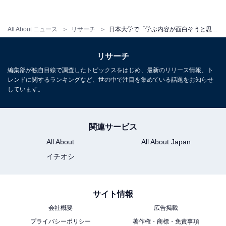
部」ランキング！ 3位「薬学部」、2位「法学部」、1位
は？
All About ニュース
リサーチ
日本大学で「学ぶ内容が面白そうと思う学部」ランキング！ 3位「スポーツ科学部」、2位「危機管理学部」、1位は？
・
日本大学の中で「高校生に戻れるなら志望したいと思う
リサーチ
学部」ランキング！ 同率2位は「薬学部」と「医学
編集部が独自目線で調査したトピックスをはじめ、最新のリリース情報、ト
部」、1位は？
レンドに関するランキングなど、世の中で注目を集めている話題をお知らせ
しています。
関連サービス
All About
All About Japan
イチオシ
サイト情報
会社概要
広告掲載
プライバシーポリシー
著作権・商標・免責事項