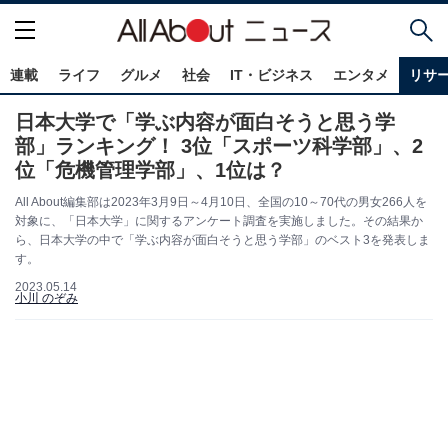
連載
ライフ
グルメ
社会
IT・ビジネス
エンタメ
リサ
日本大学で「学ぶ内容が面白そうと思う学
部」ランキング！ 3位「スポーツ科学部」、2
位「危機管理学部」、1位は？
All About編集部は2023年3月9日～4月10日、全国の10～70代の男女266人を
対象に、「日本大学」に関するアンケート調査を実施しました。その結果か
ら、日本大学の中で「学ぶ内容が面白そうと思う学部」のベスト3を発表しま
す。
2023.05.14
小川 のぞみ