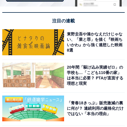
第1位：芸術学部（97票）
注目の連載
東野圭吾や湊かなえだけじゃな
第1位は、芸術学部でした。通称「日藝」といわれる芸
い、「業と罪」を描く『映画ち
術学部のキャッチフレーズは、「8つのアート1つのハー
いかわ』から強く連想した映画
8選
ト」。芸術に関する総合学部の特色を生かし、独自の教
育を展開しています。
20年間「駆け込み実績ゼロ」の
学校も…「こども110番の家」
「ここでしか学べない内容が盛りだくさんだと思う（30
は本当に必要？ PTAが直面する
理想と現実
代・愛知県）」「日大には芸術関係の資料がたくさん揃
っていそうだから（20代・神奈川県）」「個性的な感性
を持った人に教わってみたい（30代・北海道）」などの
「青春18きっぷ」販売激減の裏
声が集まりました。
に何が？ 連続利用の厳格化だけ
ではない「本当の理由」