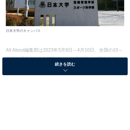
日本大学のキャンパス
All About編集部は2023年3月9日～4月10日、全国の10～
70代の男女266人を対象に、「日本大学」に関するアン
続きを読む
ケート調査を実施しました。今回はその中から、日本大
学の中で「学ぶ内容が面白そうと思う学部」について聞
いた結果をランキング形式で紹介します。
＞9位までのランキング結果を見る
第3位：スポーツ科学部（46票）