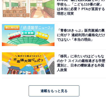
学校も…「こども110番の家」
は本当に必要？ PTAが直面する
理想と現実
「青春18きっぷ」販売激減の裏
に何が？ 連続利用の厳格化だけ
ではない「本当の理由」
「移民」に冷たいのはどっちな
のか？ スイスの厳格過ぎる学歴
選別と、日本の曖昧過ぎる外国
人政策
連載をもっと見る