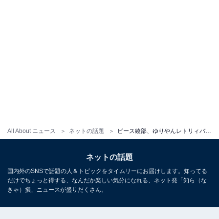
All About ニュース
ネットの話題
ピース綾部、ゆりやんレトリィバァとツーショットを披露！ アメリカ有名フェスを仲良く満喫
ネットの話題
国内外のSNSで話題の人＆トピックをタイムリーにお届けします。知ってる
だけでちょっと得する、なんだか楽しい気分になれる、ネット発「知ら（な
きゃ）損」ニュースが盛りだくさん。