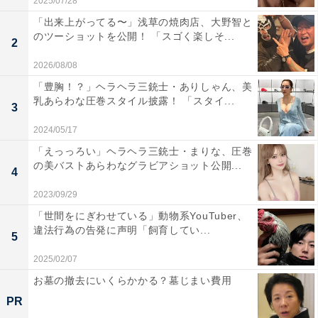
2025/07/28
「出来上がってる〜」浅草の焼肉店、大野智と
のツーショットを公開！ 「スゴく楽しそ...
2
2026/08/08
「豊胸！？」ヘラヘラ三銃士・ありしゃん、美
乳あらわな圧巻スタイル披露！ 「スタイ...
3
2024/05/17
「えっっろい」ヘラヘラ三銃士・まりな、圧巻
の美バストあらわなグラビアショット公開...
4
2023/09/29
「世間をにぎわせている」動物系YouTuber、
違法行為の告発に声明「飼育してい...
5
2025/02/07
お墓の撤去にいくらかかる？墓じまい費用
PR