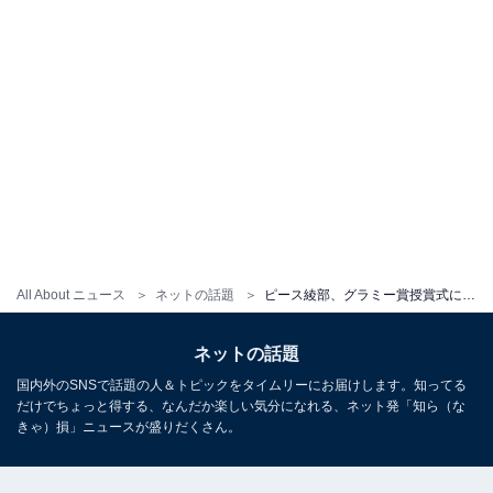
All About ニュース
ネットの話題
ピース綾部、グラミー賞授賞式に出席するイケメンショット！ 「カッコ良すぎますって」「グラミー似合ってる」
ネットの話題
国内外のSNSで話題の人＆トピックをタイムリーにお届けします。知ってる
だけでちょっと得する、なんだか楽しい気分になれる、ネット発「知ら（な
きゃ）損」ニュースが盛りだくさん。