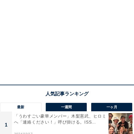
最新
一週間
一ヶ月
「うわすごい豪華メンバー」木梨憲武、ヒロミ
へ「連絡ください！」呼び掛ける。ISS...
1