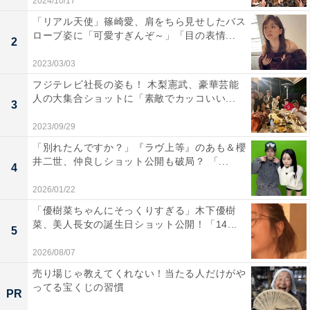
2024/10/17
「リアル天使」篠崎愛、肩をちら見せしたバス
ローブ姿に「可愛すぎんぞ～」「目の表情...
2
2023/03/03
フジテレビ社長の姿も！ 木梨憲武、豪華芸能
人の大集合ショットに「素敵でカッコいい...
3
2023/09/29
「別れたんですか？」『ラヴ上等』のあも＆櫻
井二世、仲良しショット公開も破局？ 「...
4
2026/01/22
「優樹菜ちゃんにそっくりすぎる」木下優樹
菜、美人長女の誕生日ショット公開！「14...
5
2026/08/07
売り場じゃ教えてくれない！当たる人だけがや
ってる宝くじの習慣
PR