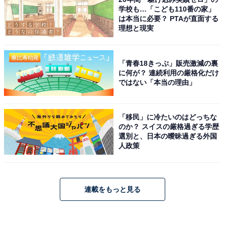
学校も…「こども110番の家」
は本当に必要？ PTAが直面する
理想と現実
「青春18きっぷ」販売激減の裏
に何が？ 連続利用の厳格化だけ
ではない「本当の理由」
「移民」に冷たいのはどっちな
のか？ スイスの厳格過ぎる学歴
選別と、日本の曖昧過ぎる外国
人政策
連載をもっと見る