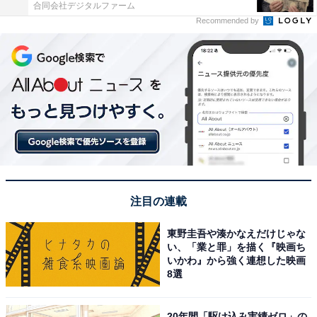
合同会社デジタルファーム
Recommended by
注目の連載
東野圭吾や湊かなえだけじゃな
い、「業と罪」を描く『映画ち
いかわ』から強く連想した映画
8選
20年間「駆け込み実績ゼロ」の