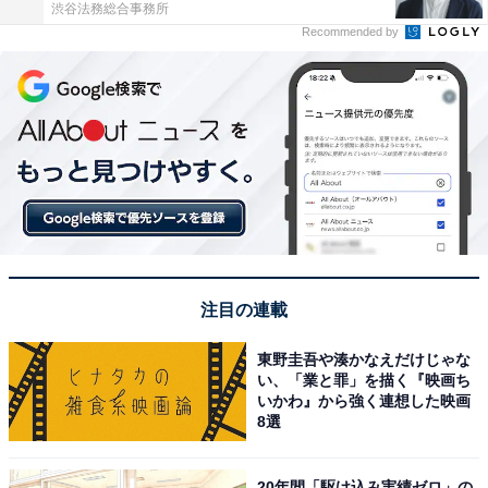
渋谷法務総合事務所
Recommended by
注目の連載
東野圭吾や湊かなえだけじゃな
い、「業と罪」を描く『映画ち
いかわ』から強く連想した映画
8選
20年間「駆け込み実績ゼロ」の