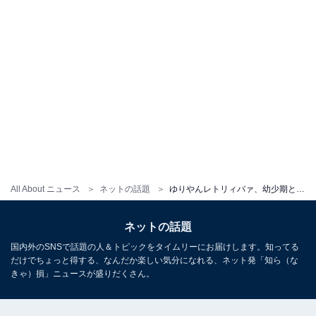
All About ニュース
ネットの話題
ゆりやんレトリィバァ、幼少期と現在の比較ショット公開！ 「変わらない笑」「永遠に見てられる」と反響
ネットの話題
国内外のSNSで話題の人＆トピックをタイムリーにお届けします。知ってる
だけでちょっと得する、なんだか楽しい気分になれる、ネット発「知ら（な
きゃ）損」ニュースが盛りだくさん。