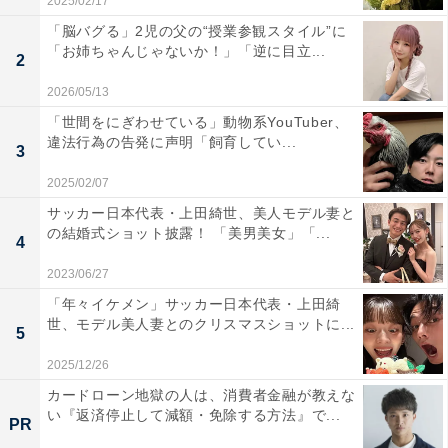
2025/02/17
「脳バグる」2児の父の“授業参観スタイル”に
「お姉ちゃんじゃないか！」「逆に目立...
2
2026/05/13
「世間をにぎわせている」動物系YouTuber、
違法行為の告発に声明「飼育してい...
3
2025/02/07
サッカー日本代表・上田綺世、美人モデル妻と
の結婚式ショット披露！ 「美男美女」「...
4
2023/06/27
「年々イケメン」サッカー日本代表・上田綺
世、モデル美人妻とのクリスマスショットに...
5
2025/12/26
カードローン地獄の人は、消費者金融が教えな
い『返済停止して減額・免除する方法』で...
PR