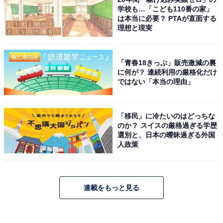
学校も…「こども110番の家」
は本当に必要？ PTAが直面する
理想と現実
「青春18きっぷ」販売激減の裏
に何が？ 連続利用の厳格化だけ
ではない「本当の理由」
「移民」に冷たいのはどっちな
のか？ スイスの厳格過ぎる学歴
選別と、日本の曖昧過ぎる外国
人政策
連載をもっと見る