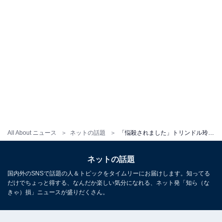
All About ニュース
ネットの話題
「悩殺されました」トリンドル玲奈、ミニスカコーデで美脚を披露！ 「いつも天使」「完璧やわ」
ネットの話題
国内外のSNSで話題の人＆トピックをタイムリーにお届けします。知ってる
だけでちょっと得する、なんだか楽しい気分になれる、ネット発「知ら（な
きゃ）損」ニュースが盛りだくさん。