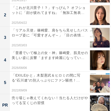
2024/10/17
「これが北川景子！？」すっぴん？ オフショ
ットに「顔が疲れてますね」「無加工無表...
2
2025/04/22
「リアル天使」篠崎愛、肩をちら見せしたバス
ローブ姿に「可愛すぎんぞ～」「目の表情...
3
2023/03/03
「普通でいて極上の女・神」篠崎愛、肌見せの
美しい姿に反響「ますます綺麗になってい...
4
2026/08/06
「EXILEかと」木梨憲武＆ヒロミの間に写
る“石川遼”の別人っぷりにファン騒然！...
5
2022/09/09
売り場じゃ教えてくれない！当たる人だけがや
ってる宝くじの習慣
PR