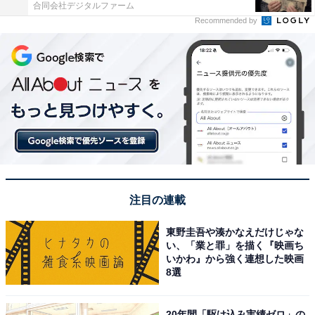
合同会社デジタルファーム
Recommended by
注目の連載
東野圭吾や湊かなえだけじゃな
い、「業と罪」を描く『映画ち
いかわ』から強く連想した映画
8選
20年間「駆け込み実績ゼロ」の