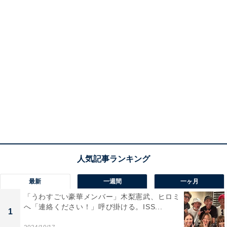
最新
一週間
一ヶ月
「うわすごい豪華メンバー」木梨憲武、ヒロミ
へ「連絡ください！」呼び掛ける。ISS...
1