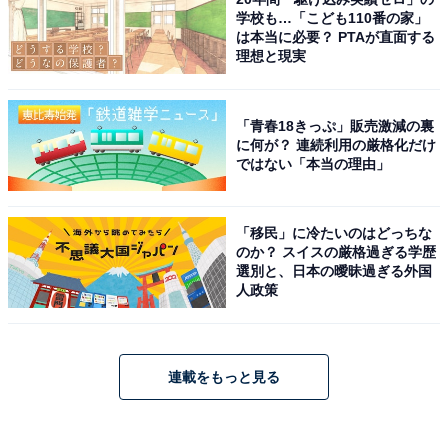
学校も…「こども110番の家」
は本当に必要？ PTAが直面する
理想と現実
「青春18きっぷ」販売激減の裏
に何が？ 連続利用の厳格化だけ
ではない「本当の理由」
「移民」に冷たいのはどっちな
のか？ スイスの厳格過ぎる学歴
選別と、日本の曖昧過ぎる外国
人政策
連載をもっと見る