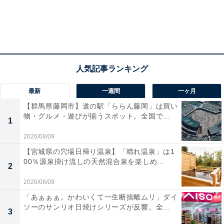
最新
一週間
一ヶ月
【群馬県藤岡市】道の駅「ららん藤岡」は買い
物・グルメ・遊びが揃うスポット。全国で...
1
2026/08/09
【宮城県の穴場日帰り温泉】「晴れ温泉」は1
00％源泉掛け流しの天然混合泉を楽しめ...
2
2026/08/09
「あぁぁぁ。かわいくて一生断捨離ムリ」ダイ
ソーのサンリオ日焼けシリーズが反響。全...
3