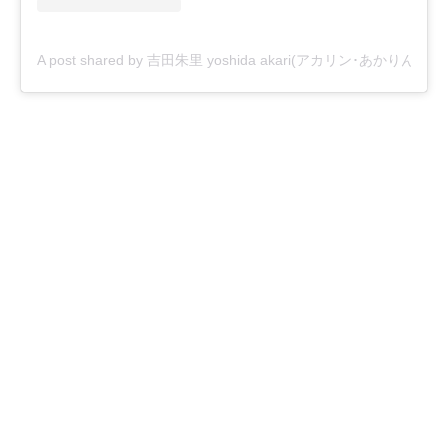
A post shared by 吉田朱里 yoshida akari(アカリン･あかりん) (@_y