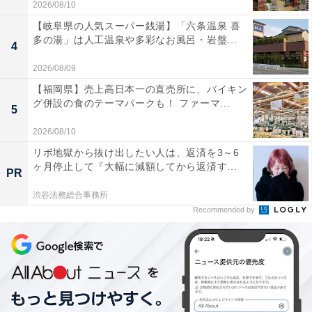
2026/08/10
【岐阜県の人気スーパー銭湯】「六条温泉 喜
多の湯」は人工温泉や多彩なお風呂・岩盤...
4
2026/08/09
【福岡県】売上高日本一の直売所に、バイキン
グ併設の食のテーマパークも！ ファーマ...
5
2026/08/10
リボ地獄から抜け出したい人は、返済を3～6
ヶ月停止して『大幅に減額してから返済す...
PR
渋谷法務総合事務所
Recommended by