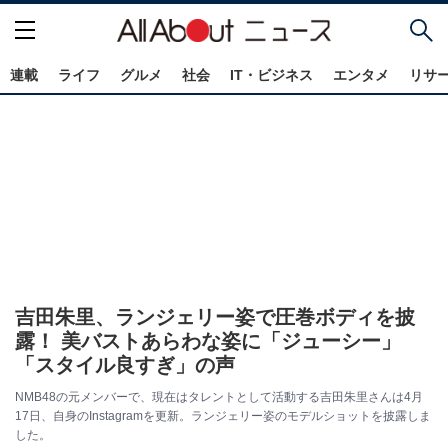
連載
ライフ
グルメ
社会
IT・ビジネス
エンタメ
リサ
吉田朱里、ランジェリー姿で圧巻ボディを披
露！ 美バストあらわな姿に「ジューシー」
「スタイル良すぎ」の声
NMB48の元メンバーで、現在はタレントとして活動する吉田朱里さんは4月
17日、自身のInstagramを更新。ランジェリー姿のモデルショットを披露しま
した。