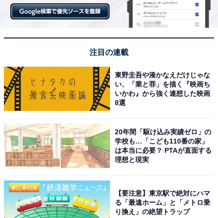
注目の連載
東野圭吾や湊かなえだけじゃな
い、「業と罪」を描く『映画ち
いかわ』から強く連想した映画
8選
20年間「駆け込み実績ゼロ」の
学校も…「こども110番の家」
は本当に必要？ PTAが直面する
理想と現実
【要注意】東京駅で絶対にハマ
る「最遠ホーム」と「メトロ乗
り換え」の絶望トラップ