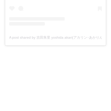
A post shared by 吉田朱里 yoshida akari(アカリン･あかりん) (@_y