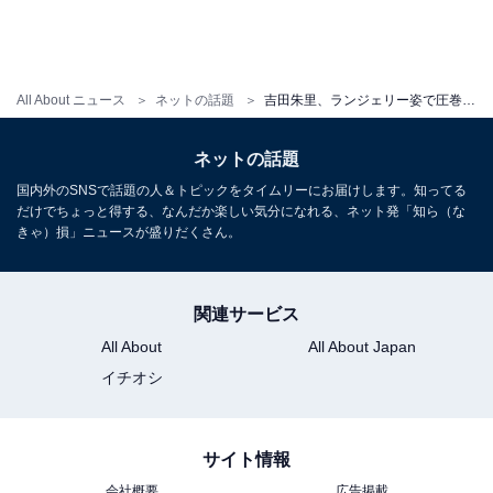
All About ニュース
ネットの話題
吉田朱里、ランジェリー姿で圧巻ボディを披露！ 美バストあらわな姿に「ジューシー」「スタイル良すぎ」の声
ネットの話題
国内外のSNSで話題の人＆トピックをタイムリーにお届けします。知ってる
だけでちょっと得する、なんだか楽しい気分になれる、ネット発「知ら（な
きゃ）損」ニュースが盛りだくさん。
関連サービス
All About
All About Japan
イチオシ
サイト情報
会社概要
広告掲載