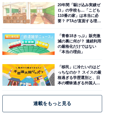
20年間「駆け込み実績ゼ
ロ」の学校も…「こども
110番の家」は本当に必
要？ PTAが直面する理想
と現実
「青春18きっぷ」販売激
減の裏に何が？ 連続利用
の厳格化だけではない
「本当の理由」
「移民」に冷たいのはど
っちなのか？ スイスの厳
格過ぎる学歴選別と、日
本の曖昧過ぎる外国人政
策
連載をもっと見る