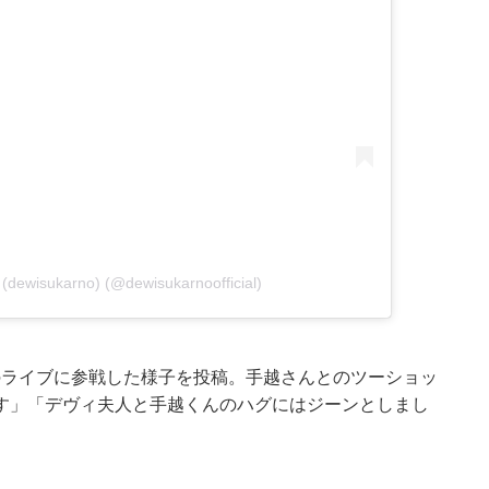
dewisukarno) (@dewisukarnoofficial)
んのライブに参戦した様子を投稿。手越さんとのツーショッ
す」「デヴィ夫人と手越くんのハグにはジーンとしまし