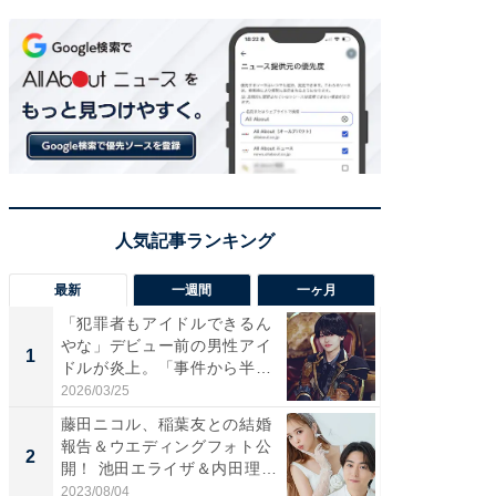
最新
一週間
一ヶ月
「犯罪者もアイドルできるん
「さす
やな」デビュー前の男性アイ
は」高
1
1
ドルが炎上。「事件から半年
災地を
も...
「カ...
2026/03/25
2026/08/0
藤田ニコル、稲葉友との結婚
「女の
報告＆ウエディングフォト公
介、バ
2
2
開！ 池田エライザ＆内田理
らのプレ
央...
愛...
2023/08/04
2026/08/0