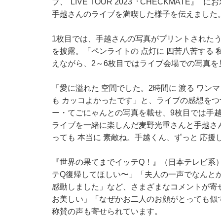
ブ、"LIVE TOUR 2023『CHECKMAT
手越さんのライブを満喫した様子を伝えました
1枚目では、手越さんの写真がプリントされた
を披露。「ペンライトの 点灯に 四苦八苦する
えながら、2～6枚目ではライブ会場での写真を
「愛に溢れた 空間でした。2時間に 渡る ワン
も カッコよかったです」と、ライブの感想をつ
ー・てごにゃんとの写真を載せ、9枚目では手越
ライブを一緒に楽しんだ麦野光重さんと手越さ
っても 本当に 素敵ね。手越くん、ずっと 応
『世界の果てまでイッテQ！』（日本テレビ系
テQ復帰してほしい〜」「夫人の一声でなんとか
感動しました」など、さまざまなコメントが寄
お美しい」「なぜかお二人のお顔がとっても似
称賛の声も寄せられています。