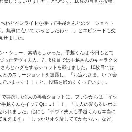
E』" にお邪魔してまいりました」とつづり、10枚の写真を投稿。
。
うちわとペンライトを持って手越さんとのツーショット
 私。無事に点いて ホッとしたわ～！」とエピソードも交
見せました。
マン・ショー、素晴らしかった。手越くんは 今日もとて
づったデヴィ夫人。7、8枚目では手越さんのキャラクタ
さんとハグをするショットを載せました。10枚目では
んとのスリーショットを披露し、「お疲れさま。いつ 会
援していま～す！！」と、投稿を締めくくっています。
）で共演した2人の再会ショットに、ファンからは「イッ
手越くんをイッテQに...！！！」「夫人の愛あるレポに
せられました。他にも「デヴィ夫人も手越くんも本当に
て見えます」「しっかりオタ活しててかわちい」など、