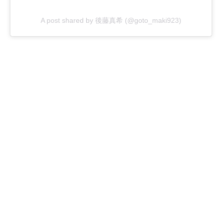
A post shared by 後藤真希 (@goto_maki923)