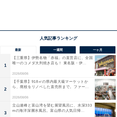
最新
一週間
一ヶ月
【三重県】伊勢名物「赤福」の直営店に、全国
唯一のコメダ大判焼き店も！ 東名阪・伊...
1
2026/08/06
【千葉県】918㎡の県内最大級マーケットか
ら、廃校をリノベした直売所まで。ファー...
2
2026/08/06
立山連峰と富山湾を望む展望風呂に、水深333
mの海洋深層水風呂。富山県の人気日帰...
3