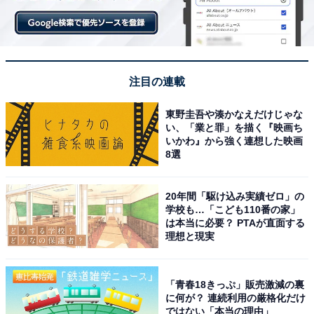
注目の連載
東野圭吾や湊かなえだけじゃな
い、「業と罪」を描く『映画ち
いかわ』から強く連想した映画
8選
20年間「駆け込み実績ゼロ」の
学校も…「こども110番の家」
は本当に必要？ PTAが直面する
理想と現実
「青春18きっぷ」販売激減の裏
に何が？ 連続利用の厳格化だけ
ではない「本当の理由」