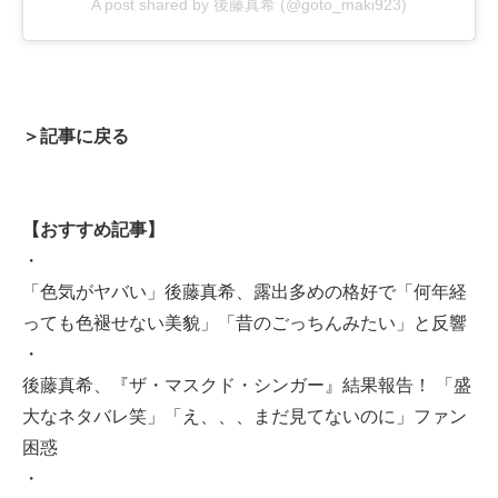
A post shared by 後藤真希 (@goto_maki923)
＞記事に戻る
【おすすめ記事】
・
「色気がヤバい」後藤真希、露出多めの格好で「何年経
っても色褪せない美貌」「昔のごっちんみたい」と反響
・
後藤真希、『ザ・マスクド・シンガー』結果報告！ 「盛
大なネタバレ笑」「え、、、まだ見てないのに」ファン
困惑
・