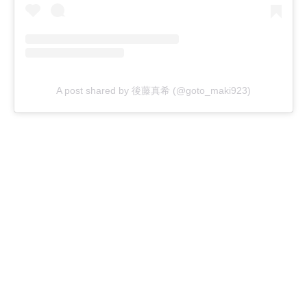
A post shared by 後藤真希 (@goto_maki923)