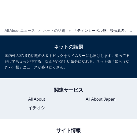
All About ニュース
ネットの話題
「ティンカーベル感」後藤真希、超ミニワンピ姿で大胆に美脚を披露！ 「なんだぁー!? この可愛いさはっ!?」
ネットの話題
国内外のSNSで話題の人＆トピックをタイムリーにお届けします。知ってる
だけでちょっと得する、なんだか楽しい気分になれる、ネット発「知ら（な
きゃ）損」ニュースが盛りだくさん。
関連サービス
All About
All About Japan
イチオシ
サイト情報