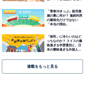
と現実
「青春18きっぷ」販売激
減の裏に何が？ 連続利用
の厳格化だけではない
「本当の理由」
「移民」に冷たいのはど
っちなのか？ スイスの厳
格過ぎる学歴選別と、日
本の曖昧過ぎる外国人政
策
連載をもっと見る