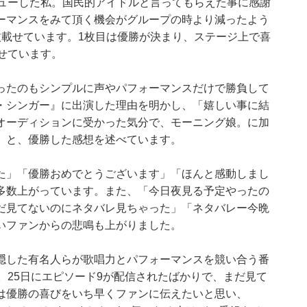
ビューした私。国民的アイドルと言ってもらえた事に感謝
ーマンスをみて頂く機会がグループの時より減ったよう
枚載せています。1枚目は優勝が決まり、ステージ上で喜
せています。
ったのもシンプルに声やパフォーマンスだけで勝負して
・シンガー』に出演した理由を明かし、「嬉しい事に結
オーディションに受かった気分で、モーニング娘。に加
」と、優勝した感想を述べています。
た」「優勝おめでとうございます」「ほんと感動しまし
多数上がっています。また、「今日夜見る予定やったの
だ見てないのにネタバレ見ちゃった」「ネタバレー今晩
いファンからの悲鳴も上がりました。
隠した有名人らが歌唱力とパフォーマンスを競い合う番
。25日にエピソード9が配信されたばかりで、まだ見て
は優勝の喜びをいち早くファンに伝えたいと思い、