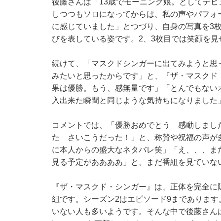
後藤さんは「13歳でモーニング娘。としてデ
しつつもソロになってからは、私の声やパフォ
に感じていました」とつづり、自身の写真を3
びを表している姿です。2、3枚目では笑顔を見
続けて、「マスクドシンガーに出てみようと思
みたいと思ったからです」と、『ザ・マスクド
果は優勝。もう、感無量です」「とんでもない
入出来た瞬間と同じような気持ちになりました
コメントでは、「優勝おめでとう 感動しまし
た さいこうだった！」と、称賛や祝福の声が
に本人からの盛大なネタバレ笑」「え、、、ま
見る予定がああああ」と、まだ番組を見ていな
『ザ・マスクド・シンガー』は、正体を完全に
組です。シーズン2はエピソード9まであります
いない人も多いようです。そんな中で後藤さん