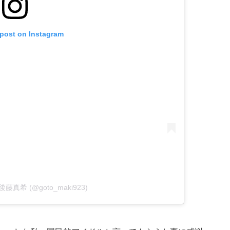
 post on Instagram
by 後藤真希 (@goto_maki923)