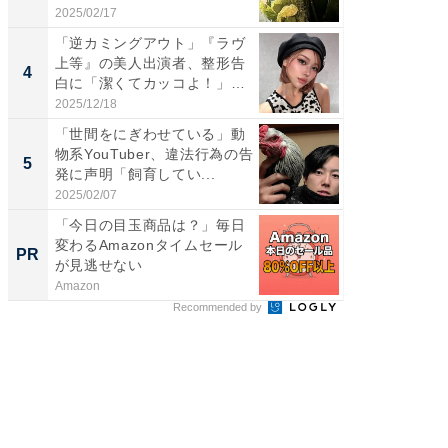
体...
刃...
2025/02/17
2026/08/0
「逆カミングアウト」『ラヴ
「え、
上等』の美人出演者、整形告
芸人、2
4
4
白に「潔くてカッコよ！」
エットに
「好...
2025/12/18
2026/08/0
「世間をにぎわせている」動
「脳がバ
物系YouTuber、違法行為の告
装姿が話
5
5
発に声明「飼育してい...
のお父さ
2025/02/07
2026/08/0
「今日の目玉商品は？」毎日
全国の
変わるAmazonタイムセール
付きの
PR
PR
が見逃せない
Amazon
COCO VIL
Recommended by