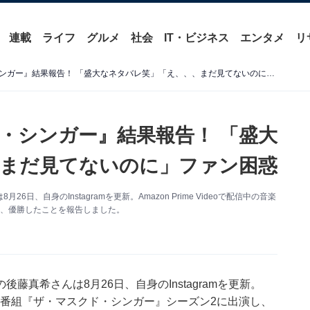
連載
ライフ
グルメ
社会
IT・ビジネス
エンタメ
リ
後藤真希、『ザ・マスクド・シンガー』結果報告！ 「盛大なネタバレ笑」「え、、、まだ見てないのに」ファン困惑
・シンガー』結果報告！ 「盛大
まだ見てないのに」ファン困惑
自身のInstagramを更新。Amazon Prime Videoで配信中の音楽
し、優勝したことを報告しました。
真希さんは8月26日、自身のInstagramを更新。
バラエティ番組『ザ・マスクド・シンガー』シーズン2に出演し、