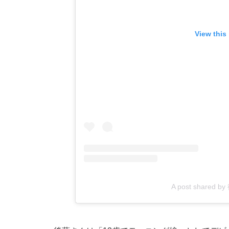
View this
A post shared 