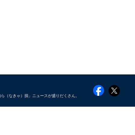
知ら（なきゃ）損」ニュースが盛りだくさん。