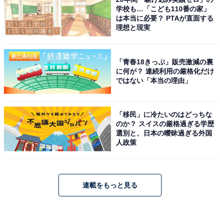
学校も…「こども110番の家」
は本当に必要？ PTAが直面する
理想と現実
「青春18きっぷ」販売激減の裏
に何が？ 連続利用の厳格化だけ
ではない「本当の理由」
「移民」に冷たいのはどっちな
のか？ スイスの厳格過ぎる学歴
選別と、日本の曖昧過ぎる外国
人政策
連載をもっと見る