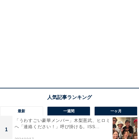
最新
一週間
一ヶ月
「うわすごい豪華メンバー」木梨憲武、ヒロミ
へ「連絡ください！」呼び掛ける。ISS...
1