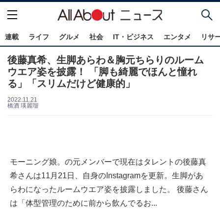
連載
ライフ
グルメ
社会
IT・ビジネス
エンタメ
リサ
後藤真希、生脚あらわ＆胸元ちらりのルーム
ウエア姿を披露！ 「脚も綺麗でほんと憧れ
る」「スリムだけど健康的」
2022.11.21
橋酒 瑛麗瑠
モーニング娘。の元メンバーで現在はタレントの後藤真
希さんは11月21日、自身のInstagramを更新。生脚があ
らわになったルームウエア姿を披露しました。 後藤さん
は「体型管理のために前から飲んでるお...