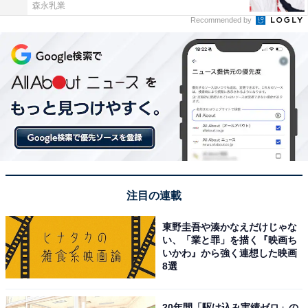
森永乳業
Recommended by
注目の連載
東野圭吾や湊かなえだけじゃな
い、「業と罪」を描く『映画ち
いかわ』から強く連想した映画
8選
20年間「駆け込み実績ゼロ」の