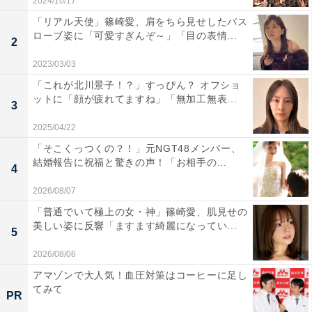
2024/10/17
「リアル天使」篠崎愛、肩をちら見せしたバス
ローブ姿に「可愛すぎんぞ～」「目の表情...
2
2023/03/03
「これが北川景子！？」すっぴん？ オフショ
ットに「顔が疲れてますね」「無加工無表...
3
2025/04/22
「そこくっつくの？！」元NGT48メンバー、
結婚報告に祝福と驚きの声！「お相手の...
4
2026/08/07
「普通でいて極上の女・神」篠崎愛、肌見せの
美しい姿に反響「ますます綺麗になってい...
5
2026/08/06
アマゾンで大人気！血圧対策はコーヒーに足し
てみて
PR