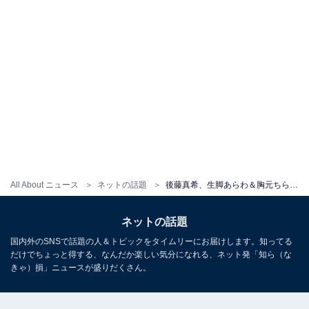
All About ニュース
ネットの話題
後藤真希、生脚あらわ＆胸元ちらりのルームウエア姿を披露！ 「脚も綺麗でほんと憧れる」「スリムだけど健康的」
ネットの話題
国内外のSNSで話題の人＆トピックをタイムリーにお届けします。知ってる
だけでちょっと得する、なんだか楽しい気分になれる、ネット発「知ら（な
きゃ）損」ニュースが盛りだくさん。