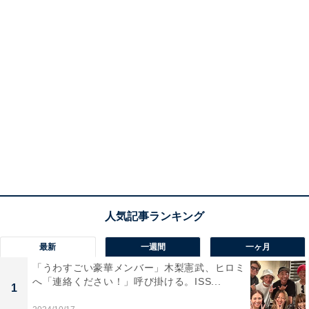
最新
一週間
一ヶ月
「うわすごい豪華メンバー」木梨憲武、ヒロミ
へ「連絡ください！」呼び掛ける。ISS...
1