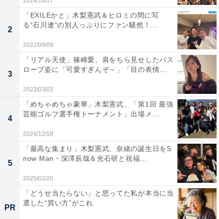
2024/10/17
「EXILEかと」木梨憲武＆ヒロミの間に写
る“石川遼”の別人っぷりにファン騒然！...
2
2022/09/09
「リアル天使」篠崎愛、肩をちら見せしたバス
ローブ姿に「可愛すぎんぞ～」「目の表情...
3
2023/03/03
「めちゃめちゃ豪華」木梨憲武、「第1回 最強
芸能ゴルフ選手権トーナメント」出場メ...
4
2024/12/18
「最高な集まり」木梨憲武、奈緒の誕生日をS
now Man・深澤辰哉＆光石研と祝福...
5
2025/02/20
「どうせ当たらない」と思ってた私が本当に当
選した“買い方”がこれ
PR