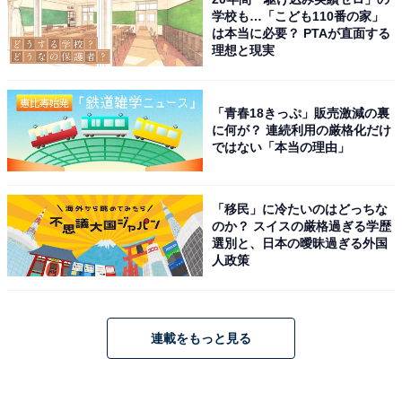
学校も…「こども110番の家」
は本当に必要？ PTAが直面する
理想と現実
「青春18きっぷ」販売激減の裏
に何が？ 連続利用の厳格化だけ
ではない「本当の理由」
「移民」に冷たいのはどっちな
のか？ スイスの厳格過ぎる学歴
選別と、日本の曖昧過ぎる外国
人政策
連載をもっと見る