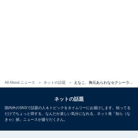
All About ニュース
ネットの話題
えなこ、胸元あらわなセクシーランジェリー姿を披露！ 「衝撃的可愛いさ」「なんでこんな肌綺麗なんだろ？」
ネットの話題
国内外のSNSで話題の人＆トピックをタイムリーにお届けします。知ってる
だけでちょっと得する、なんだか楽しい気分になれる、ネット発「知ら（な
きゃ）損」ニュースが盛りだくさん。