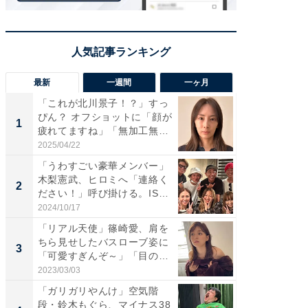
最新
一週間
一ヶ月
「これが北川景子！？」すっ
「さす
ぴん？ オフショットに「顔が
は」高
1
1
疲れてますね」「無加工無
災地を
表...
「カ...
2025/04/22
2026/08/0
「うわすごい豪華メンバー」
「女の
木梨憲武、ヒロミへ「連絡く
介、バ
2
2
ださい！」呼び掛ける。IS
らのプレ
S...
愛...
2024/10/17
2026/08/0
「リアル天使」篠崎愛、肩を
「脚が
ちら見せしたバスローブ姿に
横川尚
3
3
「可愛すぎんぞ～」「目の表
ムキな姿
情...
刃...
2023/03/03
2026/08/0
「ガリガリやんけ」空気階
「え、
段・鈴木もぐら、マイナス38
芸人、2