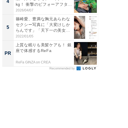
4
4
kg！ 衝撃のビフォーアフタ...
エットに
2026/04/07
2026/08/0
篠崎愛、豊満な胸元あらわな
「脳がバ
セクシー写真に「大変けしか
装姿が話
5
5
らんです」「天下一の美女で
のお父さ
す...
2022/01/05
2026/08/0
上質な眠りも美髪ケアも！ 銀
「じぃ
座で体感するReFa
い！」
PR
PR
家
ReFa GINZA on CREA
株式会社
Recommended by