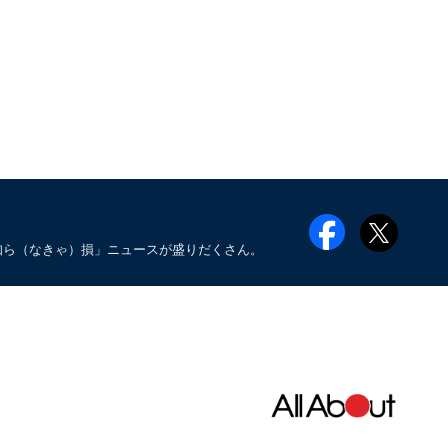
知ら（なきゃ）損」ニュースが盛りだくさん。