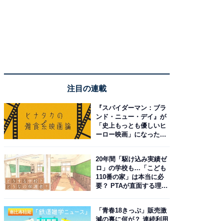
注目の連載
『スパイダーマン：ブラ
ンド・ニュー・デイ』が
「史上もっとも優しいヒ
ーロー映画」になった理
由。予習したい作品は？
20年間「駆け込み実績ゼ
ロ」の学校も…「こども
110番の家」は本当に必
要？ PTAが直面する理想
と現実
「青春18きっぷ」販売激
減の裏に何が？ 連続利用