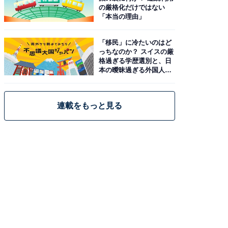
の厳格化だけではない
「本当の理由」
「移民」に冷たいのはど
っちなのか？ スイスの厳
格過ぎる学歴選別と、日
本の曖昧過ぎる外国人政
策
連載をもっと見る