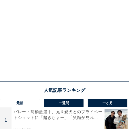
最新
一週間
一ヶ月
バレー・髙橋藍選手、兄＆愛犬とのプライベー
トショットに「超きちょー」「笑顔が見れ...
1