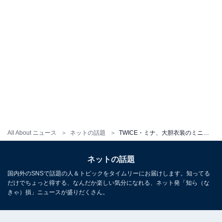
All About ニュース
ネットの話題
TWICE・ミナ、大胆衣装のミニアルバムビジュアル公開「布少ないね…」「なんでそんなにかわいいのおおお」
ネットの話題
国内外のSNSで話題の人＆トピックをタイムリーにお届けします。知ってる
だけでちょっと得する、なんだか楽しい気分になれる、ネット発「知ら（な
きゃ）損」ニュースが盛りだくさん。