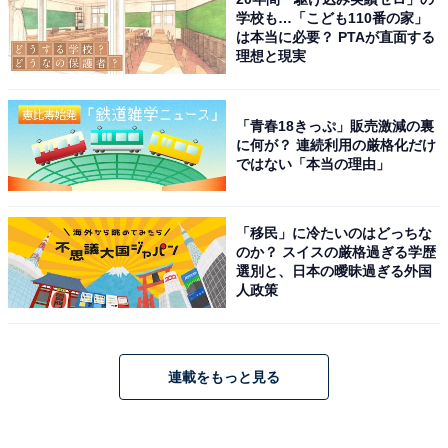
学校も…「こども110番の家」
は本当に必要？ PTAが直面する
理想と現実
「青春18きっぷ」販売激減の裏
に何が？ 連続利用の厳格化だけ
ではない「本当の理由」
「移民」に冷たいのはどっちな
のか？ スイスの厳格過ぎる学歴
選別と、日本の曖昧過ぎる外国
人政策
連載をもっと見る