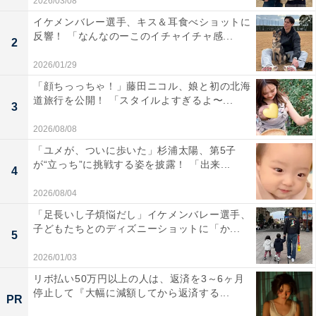
2026/03/08
イケメンバレー選手、キス＆耳食べショットに
反響！ 「なんなのーこのイチャイチャ感...
2
2026/01/29
「顔ちっっちゃ！」藤田ニコル、娘と初の北海
道旅行を公開！ 「スタイルよすぎるよ〜...
3
2026/08/08
「ユメが、ついに歩いた」杉浦太陽、第5子
が“立っち”に挑戦する姿を披露！ 「出来...
4
2026/08/04
「足長いし子煩悩だし」イケメンバレー選手、
子どもたちとのディズニーショットに「か...
5
2026/01/03
リボ払い50万円以上の人は、返済を3～6ヶ月
停止して『大幅に減額してから返済する...
PR