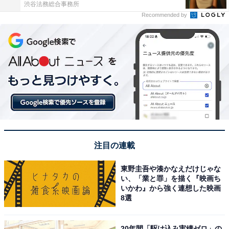
渋谷法務総合事務所
Recommended by
注目の連載
東野圭吾や湊かなえだけじゃな
い、「業と罪」を描く『映画ち
いかわ』から強く連想した映画
8選
20年間「駆け込み実績ゼロ」の