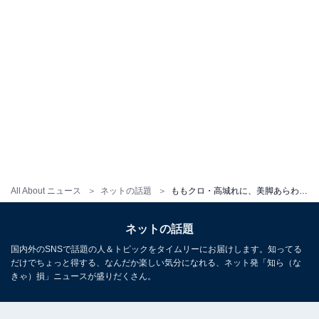
All About ニュース
ネットの話題
ももクロ・高城れに、美脚あらわな超ミニのチャイナ服風ショット！ 「セクシーすぎて…」「スタイルよすぎ」
ネットの話題
国内外のSNSで話題の人＆トピックをタイムリーにお届けします。知ってる
だけでちょっと得する、なんだか楽しい気分になれる、ネット発「知ら（な
きゃ）損」ニュースが盛りだくさん。