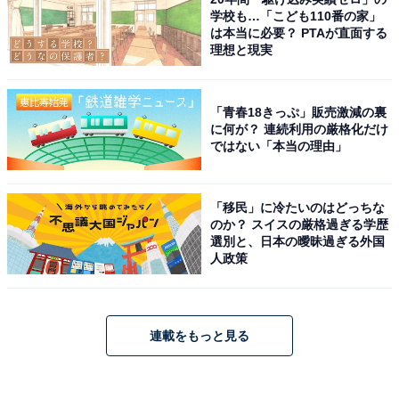
学校も…「こども110番の家」
は本当に必要？ PTAが直面する
理想と現実
「青春18きっぷ」販売激減の裏
に何が？ 連続利用の厳格化だけ
ではない「本当の理由」
「移民」に冷たいのはどっちな
のか？ スイスの厳格過ぎる学歴
選別と、日本の曖昧過ぎる外国
人政策
連載をもっと見る