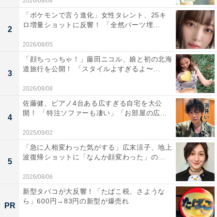
2026/08/08
「ポケモンで言う進化」女性タレント、25キ
ロ増量ショットに反響！ 「全然パーツ埋...
2
2026/08/05
「顔ちっっちゃ！」藤田ニコル、娘と初の北海
道旅行を公開！ 「スタイルよすぎるよ〜...
3
2026/08/08
佐藤健、ピアノ4台ある広すぎる自宅を大公
開！ 「特注ソファーも凄い」「お部屋の広...
4
2025/09/02
「急に人相変わった気がする」広末涼子、地上
波復帰ショットに「なんか顔変わった」の...
5
2026/08/06
新型タバコが大反響！「たばこ税、さような
ら」600円→83円の新型が爆売れ
PR