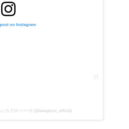
 post on Instagram
もいろクローバーZ (@takagireni_official)