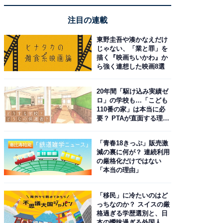
注目の連載
東野圭吾や湊かなえだけ
じゃない、「業と罪」を
描く『映画ちいかわ』か
ら強く連想した映画8選
20年間「駆け込み実績ゼ
ロ」の学校も…「こども
110番の家」は本当に必
要？ PTAが直面する理想
と現実
「青春18きっぷ」販売激
減の裏に何が？ 連続利用
の厳格化だけではない
「本当の理由」
「移民」に冷たいのはど
っちなのか？ スイスの厳
格過ぎる学歴選別と、日
本の曖昧過ぎる外国人政