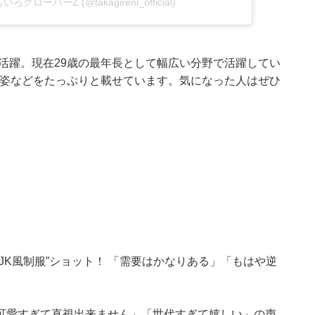
もいろクローバーZ (@takagireni_official)
で活躍。現在29歳の最年長として幅広い分野で活躍してい
然体な姿などをたっぷりと載せています。気になった人はぜひ
JK風制服”ショット！ 「需要はかなりある」「もはや逆
可愛すぎて直視出来ません」「世代すぎて嬉しい」の声