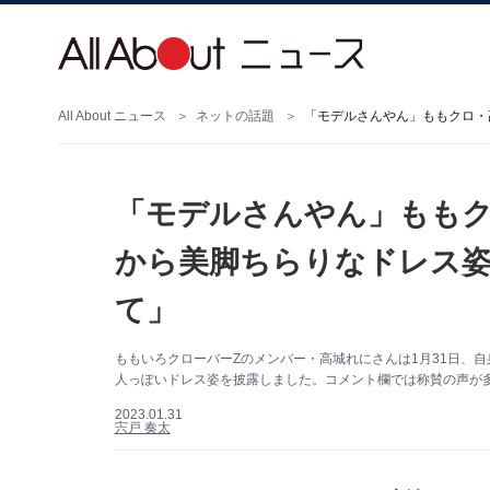
All About ニュース
ネットの話題
「モデルさんやん」もも
から美脚ちらりなドレス姿
て」
ももいろクローバーZのメンバー・高城れにさんは1月31日、自身
人っぽいドレス姿を披露しました。コメント欄では称賛の声が
2023.01.31
宍戸 奏太