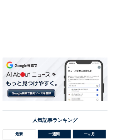
最新
一週間
一ヶ月