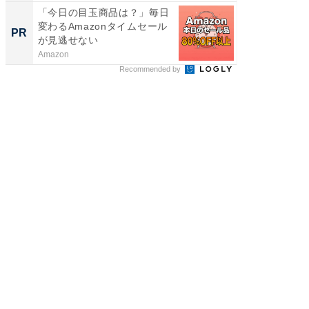
「今日の目玉商品は？」毎日
「今日
変わるAmazonタイムセール
変わるA
PR
PR
が見逃せない
が見逃
Amazon
Amazon
Recommended by