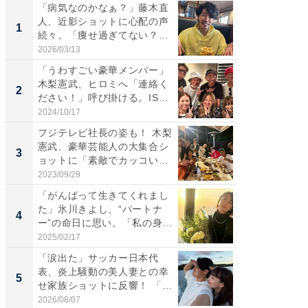
「病気なのかなぁ？」藤木直
「さす
人、近影ショットに心配の声
は」高
1
1
続々。「痩せ過ぎてない？」
災地を
「...
「カ...
2026/03/13
2026/08/0
「うわすごい豪華メンバー」
「女の
木梨憲武、ヒロミへ「連絡く
介、バ
2
2
ださい！」呼び掛ける。IS
らのプレ
S...
愛...
2024/10/17
2026/08/0
フジテレビ社長の姿も！ 木梨
「脚が
憲武、豪華芸能人の大集合シ
横川尚
3
3
ョットに「素敵でカッコい
ムキな姿
い...
刃...
2023/09/29
2026/08/0
「がんばって生きてくれまし
「え、
た」氷川きよし、“パートナ
芸人、2
4
4
ー”の命日に思い。「私の身
エットに
体...
2025/02/17
2026/08/0
「涙出た」サッカー日本代
「脳がバ
表、炎上騒動の美人妻との幸
装姿が話
5
5
せ家族ショットに反響！ 「最
のお父さ
高...
2026/08/07
2026/08/0