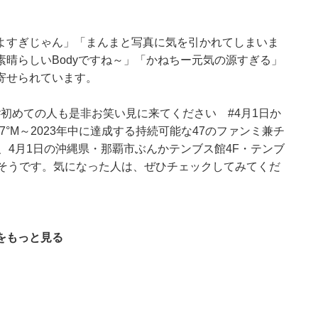
よすぎじゃん」「まんまと写真に気を引かれてしまいま
晴らしいBodyですね～」「かねちー元気の源すぎる」
寄せられています。
 #初めての人も是非お笑い見に来てください #4月1日か
7°M～2023年中に達成する持続可能な47のファンミ兼チ
、4月1日の沖縄県・那覇市ぶんかテンブス館4F・テンブ
だそうです。気になった人は、ぜひチェックしてみてくだ
をもっと見る