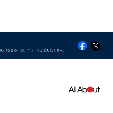
知ら（なきゃ）損」ニュースが盛りだくさん。