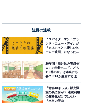
注目の連載
『スパイダーマン：ブラ
ンド・ニュー・デイ』が
「史上もっとも優しいヒ
ーロー映画」になった理
由。予習したい作品は？
20年間「駆け込み実績ゼ
ロ」の学校も…「こども
110番の家」は本当に必
要？ PTAが直面する理想
と現実
「青春18きっぷ」販売激
減の裏に何が？ 連続利用
の厳格化だけではない
「本当の理由」