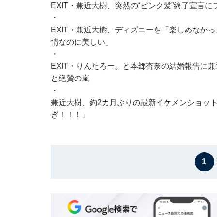
EXIT・兼近大樹、突然の“ピンク髪”終了宣言
・
EXIT・兼近大樹、ディズニーを「楽しめなか
情なのに美しい」
・
EXIT・りんたろー。と本郷杏奈の結婚報告に
と絶賛の嵐
・
兼近大樹、約2カ月ぶりの最新イケメンショット披
ぎ！！！」
1