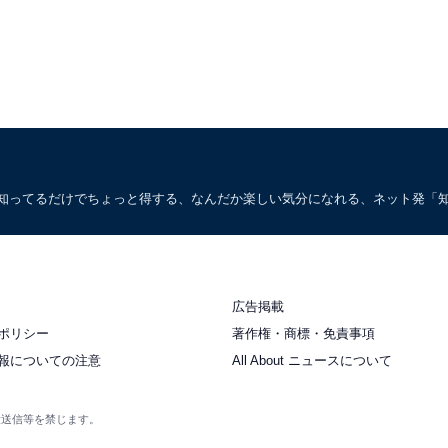
。知ってるだけでちょっと得する、なんだか楽しい気分になれる、ネット発「
広告掲載
ポリシー
著作権・商標・免責事項
報についての注意
All About ニュースについて
衆送信等を禁じます。