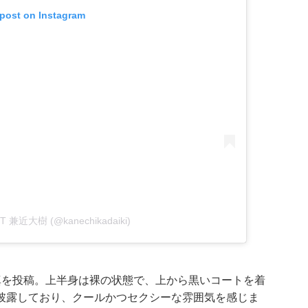
 post on Instagram
XIT 兼近大樹 (@kanechikadaiki)
真を投稿。上半身は裸の状態で、上から黒いコートを着
披露しており、クールかつセクシーな雰囲気を感じま