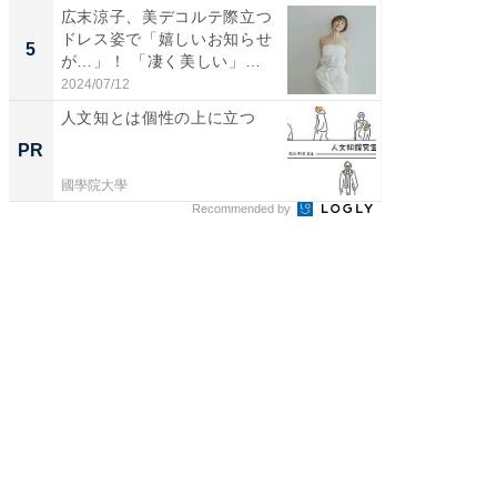
広末涼子、美デコルテ際立つ
「脳がバ
ドレス姿で「嬉しいお知らせ
装姿が話
5
5
が…」！ 「凄く美しい」
のお父さ
「透...
2024/07/12
2026/08/0
人文知とは個性の上に立つ
シェア別荘
wners
PR
PR
國學院大學
COCO VIL
Recommended by