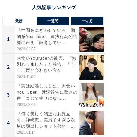
最新
一週間
一ヶ月
「世間をにぎわせている」動
「さす
物系YouTuber、違法行為の告
は」高
1
1
発に声明「飼育してい...
災地を
「カ...
2025/02/07
2026/08/0
大食いYoutuberの彼氏、『お
「女の
別れしました』と報告。「も
介、バ
2
2
う二度と会わない方が...
らのプレ
愛...
2024/11/06
2026/08/0
「実は結婚しました」大食い
「脚が
YouTuber、近況報告に驚きの
横川尚
3
3
声「まじで幸せになっ...
ムキな姿
刃...
2026/08/06
2026/08/0
「何て美しく端正なお顔立
「え、
ち」神崎恵、美男子すぎる次
芸人、2
4
4
男の顔出しショット公開！
エットに
「め...
2025/01/14
2026/08/0