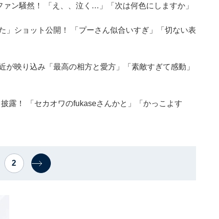
にファン騒然！ 「え、、泣く…」「次は何色にしますか」
った」ショット公開！ 「プーさん似合いすぎ」「切ない表
兼近が映り込み「最高の相方と愛方」「素敵すぎて感動」
露！ 「セカオワのfukaseさんかと」「かっこよす
2