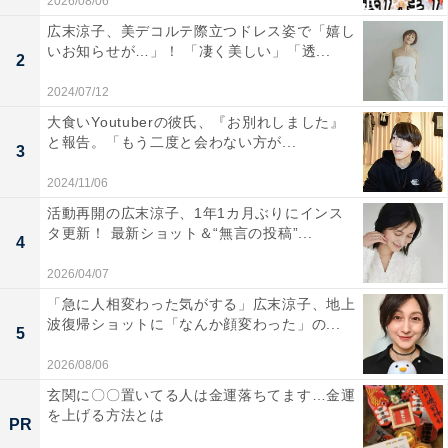
2026/08/06
広末涼子、美デコルテ際立つドレス姿で「嬉し
いお知らせが…」！ 「凄く美しい」「透...
2
2024/07/12
大食いYoutuberの彼氏、『お別れしました』
と報告。「もう二度と会わない方が...
3
2024/11/06
活動再開の広末涼子、1年1カ月ぶりにインス
タ更新！ 最新ショット＆“無言の投稿”...
4
2026/04/07
「急に人相変わった気がする」広末涼子、地上
波復帰ショットに「なんか顔変わった」の...
5
2026/08/06
玄関に〇〇置いてる人は金運落ちてます…金運
を上げる方法とは
PR