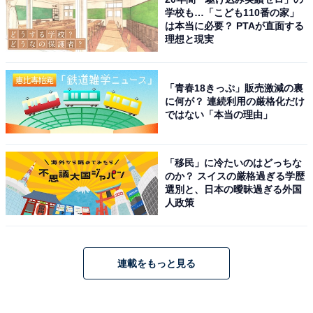
学校も…「こども110番の家」
は本当に必要？ PTAが直面する
理想と現実
「青春18きっぷ」販売激減の裏
に何が？ 連続利用の厳格化だけ
ではない「本当の理由」
「移民」に冷たいのはどっちな
のか？ スイスの厳格過ぎる学歴
選別と、日本の曖昧過ぎる外国
人政策
連載をもっと見る