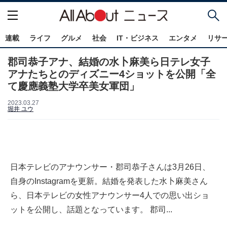
連載
ライフ
グルメ
社会
IT・ビジネス
エンタメ
リサ
郡司恭子アナ、結婚の水卜麻美ら日テレ女子
アナたちとのディズニー4ショットを公開「全
て慶應義塾大学卒美女軍団」
2023.03.27
堀井 ユウ
日本テレビのアナウンサー・郡司恭子さんは3月26日、
自身のInstagramを更新。結婚を発表した水卜麻美さん
ら、日本テレビの女性アナウンサー4人での思い出ショ
ットを公開し、話題となっています。 郡司...