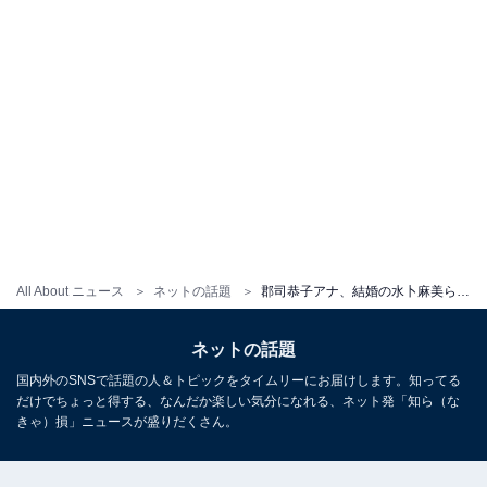
All About ニュース
ネットの話題
郡司恭子アナ、結婚の水卜麻美ら日テレ女子アナたちとのディズニー4ショットを公開「全て慶應義塾大学卒美女軍団」
ネットの話題
国内外のSNSで話題の人＆トピックをタイムリーにお届けします。知ってる
だけでちょっと得する、なんだか楽しい気分になれる、ネット発「知ら（な
きゃ）損」ニュースが盛りだくさん。