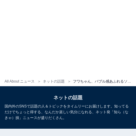
All About ニュース
ネットの話題
フワちゃん、バブル感あふれるソバージュの別人姿に反響！ 「可愛すぎて奇声出た」「女優さんみたい」
ネットの話題
国内外のSNSで話題の人＆トピックをタイムリーにお届けします。知ってる
だけでちょっと得する、なんだか楽しい気分になれる、ネット発「知ら（な
きゃ）損」ニュースが盛りだくさん。