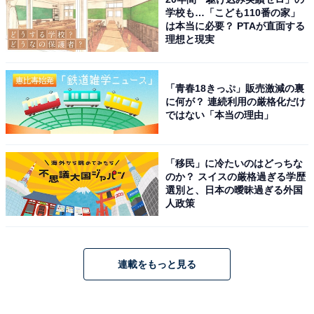
学校も…「こども110番の家」
は本当に必要？ PTAが直面する
理想と現実
「青春18きっぷ」販売激減の裏
に何が？ 連続利用の厳格化だけ
ではない「本当の理由」
「移民」に冷たいのはどっちな
のか？ スイスの厳格過ぎる学歴
選別と、日本の曖昧過ぎる外国
人政策
連載をもっと見る