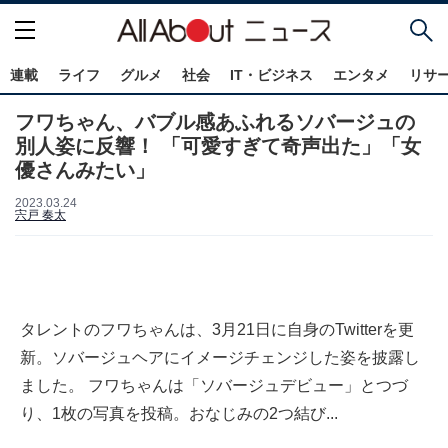
連載
ライフ
グルメ
社会
IT・ビジネス
エンタメ
リサ
フワちゃん、バブル感あふれるソバージュの
別人姿に反響！ 「可愛すぎて奇声出た」「女
優さんみたい」
2023.03.24
宍戸 奏太
タレントのフワちゃんは、3月21日に自身のTwitterを更
新。ソバージュヘアにイメージチェンジした姿を披露し
ました。 フワちゃんは「ソバージュデビュー」とつづ
り、1枚の写真を投稿。おなじみの2つ結び...