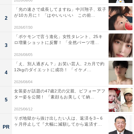
2026/08/06
「光の速さで成長してますね」中川翔子、双子
が10カ月に！ 「はやいいいい この前...
2
2026/07/30
「ポケモンで言う進化」女性タレント、25キ
ロ増量ショットに反響！ 「全然パーツ埋...
3
2026/08/05
「え、別人過ぎん？」お笑い芸人、2カ月で約
12kgのダイエットに成功！ 「イケメ...
4
2026/08/04
女装姿が話題の47歳2児の父親、ビフォーアフ
ター姿を公開！ 「素顔もお美しくて納...
5
2025/06/12
リボ地獄から抜け出したい人は、返済を3～6
ヶ月停止して『大幅に減額してから返済す...
PR