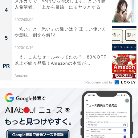
メルカリで「○○円なら即決します」という購
条件になります。詳しい特典は以下の3つです。
入希望者。「上から目線」にモヤッとする
4
2022/05/09
「怖い」と「恐い」の違いは？ 正しい使い方
や意味、例文を解説
5
2023/10/16
「え、こんなセールやってたの？」80％OFF
以上が続々登場！Amazonの本気が...
PR
Amazon
Recommended by
特典1：メルカリの買い物で使える3000ポイント
がもらえるクーポン