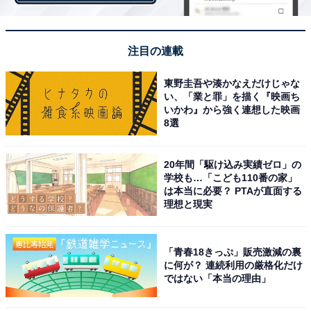
まずはメルカリアプリ内での購入時に使える3000円分の
注目の連載
クーポン。このクーポンを使って商品を購入、そしてメ
ルペイスマート払いで支払うと、取引完了時に3000ポイ
東野圭吾や湊かなえだけじゃな
ントがもらえます。ポイントの有効期限はポイント付与
い、「業と罪」を描く『映画ち
いかわ』から強く連想した映画
日を含めて30日間です。なお、メルカリShopsやWeb版
8選
では使えませんのでご注意ください。
20年間「駆け込み実績ゼロ」の
学校も…「こども110番の家」
は本当に必要？ PTAが直面する
理想と現実
「青春18きっぷ」販売激減の裏
に何が？ 連続利用の厳格化だけ
ではない「本当の理由」