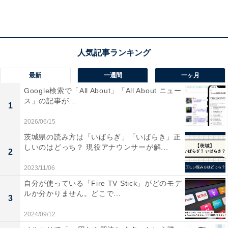
メルカリ以外での買い物の場合には、ポイント還元率が
常時1％。さらに毎月8日は「メルカード」「メルペイス
マート払い」利用分の還元率が、当初の還元率に加えて
+8％（上限300ポイント）になるお得なイベントもあり
ます。
最新
一週間
一ヶ月
Google検索で「All About」「All About ニュー
参考記事：
ス」の記事が...
1
メルカリユーザーが考えるクレカ「メルカード」の魅
2026/06/15
力、楽天カードとの違いは？
茨城県の読み方は「いばらぎ」「いばらき」正
しいのはどっち？ 現役アナウンサーが解...
2
今回のキャンペーンでは「メルカリで買う」「メルカリ
2023/11/06
で売る」「お店で支払う」ことでもらえる3つの特典を
自分が使っている「Fire TV Stick」がどのモデ
ルか分かりません。どこで...
用意しています。期間は4月17日まで。また初回特典を
3
利用するには、メルカードを申込み、審査通過後にカー
2024/09/12
ドが届いたらアプリにひも付け（初期設定）することが