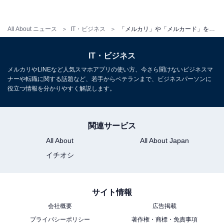
出品」になります。取引キャンセルとなった商品やメル
カリShopsに出品した商品は対象外です。
All About ニュース
IT・ビジネス
「メルカリ」や「メルカード」を使うとポイントがもらえるお得なキャンペーン！ 4月17日まで実施中
IT・ビジネス
特典3：初期設定完了とお店での支払いで2000ポ
メルカリやLINEなど人気スマホアプリの使い方、今さら聞けないビジネスマ
イント還元
ナーや転職に関する話題など、若手からベテランまで、ビジネスパーソンに
役立つ情報を分かりやすく解説します。
キャンペーン期間中にメルカードに入会し、初期設定を
完了すると1000ポイントがもらえます。特典還元対象期
関連サービス
間は、審査完了後90日以内です。ポイントは初期設定が
All About
All About Japan
完了次第、付与される予定です。ポイントの有効期限は
イチオシ
付与日を含めて60日です。
サイト情報
さらにメルカードやメルペイスマート払いを利用して街
会社概要
広告掲載
のお店（JCBカード、iD決済とコード決済が利用できる
プライバシーポリシー
著作権・商標・免責事項