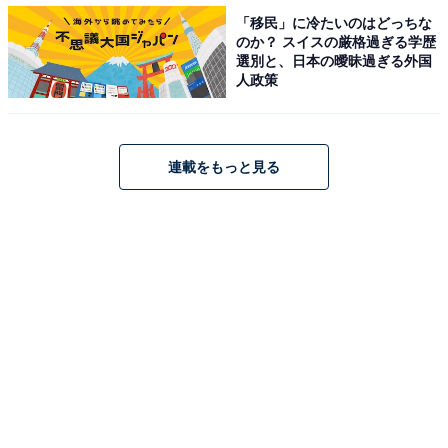
「移民」に冷たいのはどっちな
のか？ スイスの厳格過ぎる学歴
選別と、日本の曖昧過ぎる外国
人政策
特典2：メルカリに出品して売れると販売手数料が
30％還元
連載をもっと見る
メルカードに入会して4月17日までに商品を新規で出品
し、その商品が売れた場合（購入手続きが行われ、「支
払い待ち」または「発送待ち」以降の状態であるこ
と）、販売手数料の30％分のポイントが還元されます。
上限は1000ポイント。有効期限はポイント付与日を含め
て30日間です。
下書きに保存した商品を期間中に出品する場合も「新規