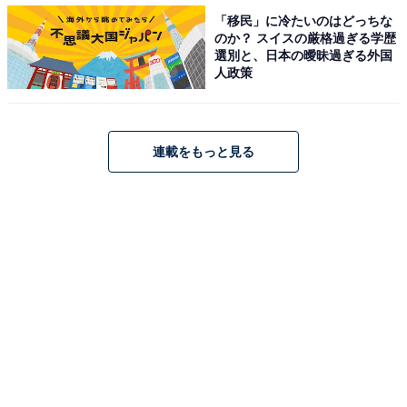
「移民」に冷たいのはどっちな
のか？ スイスの厳格過ぎる学歴
選別と、日本の曖昧過ぎる外国
人政策
連載をもっと見る
意味深すぎるラストシーンに続編を期待する声
鬼たちによる大病院占拠の動機や隠された真相が全て明
らかにされ、堂々完結。と思いきや、ラストシーンでは
情報分析官・駿河（宮本茉由）が宛先不明のアドレスか
ら「ありがとうございました blue」というメッセージを