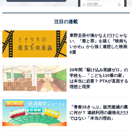
注目の連載
東野圭吾や湊かなえだけじゃな
い、「業と罪」を描く『映画ち
いかわ』から強く連想した映画
8選
20年間「駆け込み実績ゼロ」の
学校も…「こども110番の家」
は本当に必要？ PTAが直面する
理想と現実
画像出典：日本テレビ『大病院占拠』
公式サイト
「青春18きっぷ」販売激減の裏
に何が？ 連続利用の厳格化だけ
ではない「本当の理由」