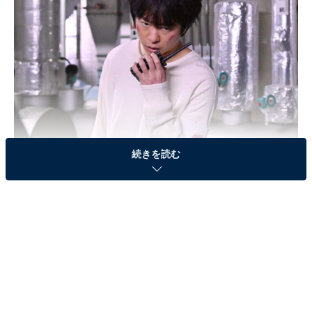
続きを読む
画像出典：日本テレビ『大病院占拠』
公式サイト
最終回のあらすじ
院内に潜入した武蔵（櫻井翔）が人質救出に向かう中、
青鬼（菊池風磨）は、愛する人の命を優先する自分の正
義と1億2000万人の命を優先する長門知事（筒井真理