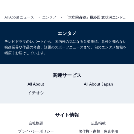
受け取り、削除しながら不敵な笑みを浮かべるカットが
流れ謎が残る終幕となりました。
All About ニュース
エンタメ
『大病院占拠』最終回 意味深エンドに続編期待の声「あの人が本当の黒幕？」「青鬼が彼氏ってこと？」
エンタメ
Twitterでは「駿河さんの意味深エンドは何だったんだろ
テレビドラマのレポートから、国内外の気になる音楽事情、意外と知らない
う」「駿河さんが前言ってた彼氏からの連絡って青鬼か
映画業界や作品の考察、話題のスポーツニュースまで、旬のエンタメ情報を
らだったってこと？」「警察内部に鬼含む協力者が2人
幅広くお届けしています。
いたってことかな」「やっぱりこの人も協力者だったの
か」「鬼たちの計画に協力してた本当の黒幕は駿河だっ
関連サービス
たってこと？」「無事におさまったなと思ったら…」
All About
All About Japan
「最後の最後まで謎を残していく考察系ドラマは嫌いじ
イチオシ
ゃない」「すごい好きな終わり方だった！」「面白い終
わり方」「最後の意味深すぎて頭こんがらがった」など
の考察＆感想コメントが飛び交っています。
サイト情報
会社概要
広告掲載
また、「武蔵刑事もう見られないのかー」「嘘だろロ
プライバシーポリシー
著作権・商標・免責事項