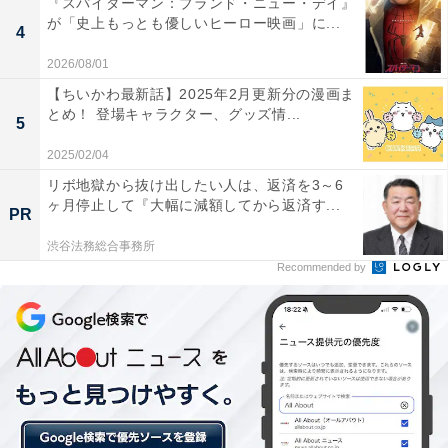
『スパイダーマン：ブランド・ニュー・デイ』
質はホテルオシマの元支配人であり、琴音の死の真相を
が「史上もっとも優しいヒーロー映画」に...
4
聞き出そうとしていたと話します。因幡は現場の動画を
2026/08/01
上げて再生数を稼ぎ、武蔵はヒーロー扱いを受け、父は
【ちいかわ最新話】2025年2月更新分の漫画ま
ただの犯人に成り下がったと憤る青鬼。
とめ！ 登場キャラクター、グッズ情...
5
2025/02/04
青鬼から自分を銃で撃つか裕子を守るか迫られた武蔵で
リボ地獄から抜け出したい人は、返済を3～6
ヶ月停止して『大幅に減額してから返済す...
したが、機転をきかせ裕子の救出に成功。院内に火を放
PR
ち琴音の遺体とともに自ら命を絶つ覚悟の青鬼を必死で
渋谷法務総合事務所
止め、「お前が死んで妹が喜ぶか？ お前は生きるんだ」
Recommended by
と説得します。青鬼を確保し、事件は無事解決へ。その
後、家族の絆を取り戻した武蔵は娘・えみり（吉田帆乃
華）から「パパは私のヒーロー」とコメントの添えられ
た絵をプレゼントされ、「嘘だろ」とお決まりのせりふ
を平和な笑みとともにこぼすのでした。