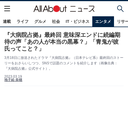
連載
ライフ
グルメ
社会
IT・ビジネス
エンタメ
リサ
『大病院占拠』最終回 意味深エンドに続編期
待の声「あの人が本当の黒幕？」「青鬼が彼
氏ってこと？」
3月18日に放送されたドラマ『大病院占拠』（日本テレビ系）最終回のストー
リーをおさらいしつつ、SNSで話題のコメントを紹介します（画像出典：
『大病院占拠』公式サイト）。
2023.03.19
地子給 奈穂