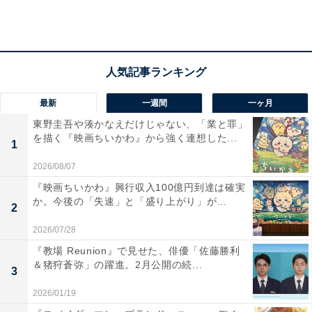
そこで青鬼から驚愕の事実が語られます。和泉の夫は3
年前に長門知事の護衛で乗り込んだ船で新型ステルスウ
イルスに罹患し死亡。「P2計画」は夫の死に憤る和泉
が、国家レベルで対策すべきだと長門に提案し始まった
最新
一週間
一ヶ月
ものだったのです。明かされる事実に一同が驚愕する
東野圭吾や湊かなえだけじゃない、「業と罪」
を描く『映画ちいかわ』から強く連想した...
中、視聴者投票の〆切の時刻に。結果は僅差で「愛する
1
人」が上回り鬼たちの勝利。しかし青鬼は、知事と自分
2026/08/07
に打ったのはただの生理食塩水だと言います。
『映画ちいかわ』興行収入100億円到達は確実
か。今後の「失速」と「盛り上がり」が...
2
さらに、まだ暴かれていない罪があると青鬼。自分が鬼
2026/07/28
になったすべての始まりは武蔵だと言い、これから起こ
『教場 Reunion』で見せた、俳優「佐藤勝利
＆猪狩蒼弥」の躍進。2月公開の続...
ることを記録して公表しろと因幡に指示。裕子を人質に
3
とりカッターを向けた青鬼は、以前ガソリンスタンドで
2026/01/19
武蔵が発砲した立てこもり犯は自分の父親だと告白。人