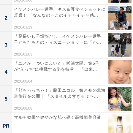
2026/03/08
イケメンバレー選手、キス＆耳食べショットに
反響！ 「なんなのーこのイチャイチャ感...
2
2026/01/29
「足長いし子煩悩だし」イケメンバレー選手、
子どもたちとのディズニーショットに「か...
3
2026/01/03
「ユメが、ついに歩いた」杉浦太陽、第5子
が“立っち”に挑戦する姿を披露！ 「出来...
4
2026/08/04
「顔ちっっちゃ！」藤田ニコル、娘と初の北海
道旅行を公開！ 「スタイルよすぎるよ〜...
5
2026/08/08
マルチ効果で健やかな肌へ導く高機能美容液
PR