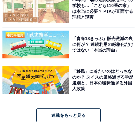
学校も…「こども110番の家」
は本当に必要？ PTAが直面する
理想と現実
「青春18きっぷ」販売激減の裏
に何が？ 連続利用の厳格化だけ
ではない「本当の理由」
「移民」に冷たいのはどっちな
のか？ スイスの厳格過ぎる学歴
選別と、日本の曖昧過ぎる外国
人政策
連載をもっと見る