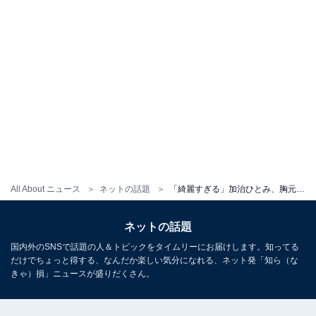
All About ニュース
ネットの話題
「綺麗すぎる」加治ひとみ、胸元あらわなモデルショットに称賛の声！ 「ドキドキしちゃいます」
ネットの話題
国内外のSNSで話題の人＆トピックをタイムリーにお届けします。知ってる
だけでちょっと得する、なんだか楽しい気分になれる、ネット発「知ら（な
きゃ）損」ニュースが盛りだくさん。