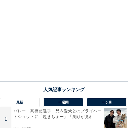
最新
一週間
一ヶ月
バレー・髙橋藍選手、兄＆愛犬とのプライベー
トショットに「超きちょー」「笑顔が見れ...
1