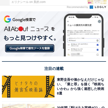
エリクシール on 美的.com
Recommended by
注目の連載
東野圭吾や湊かなえだけじゃな
い、「業と罪」を描く『映画ち
いかわ』から強く連想した映画
8選
20年間「駆け込み実績ゼロ」の