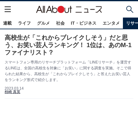
連載
ライフ
グルメ
社会
IT・ビジネス
エンタメ
リサ
高校生が「これからブレイクしそう」だと思
う、お笑い芸人ランキング！ 1位は、あのM-1
ファイナリスト？
スマートフォン専用のリサーチプラットフォーム「LINEリサーチ」を運営す
るLINEは、全国の高校生を対象に「お笑い」に関する調査を実施。そこで得
られた結果から、高校生が「これからブレイクしそう」と答えたお笑い芸人
をランキング形式で紹介します。
2023.03.14
柿崎 真英