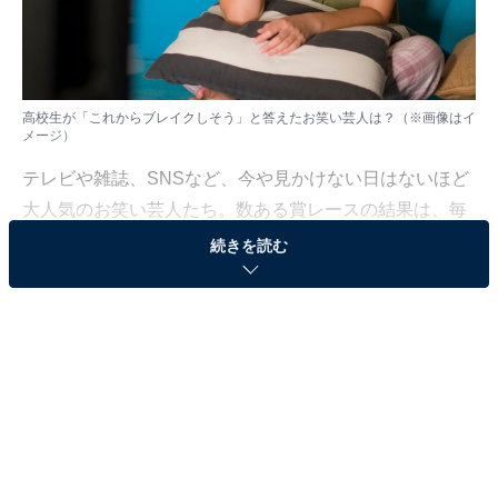
高校生が「これからブレイクしそう」と答えたお笑い芸人は？（※画像はイ
メージ）
テレビや雑誌、SNSなど、今や見かけない日はないほど
大人気のお笑い芸人たち。数ある賞レースの結果は、毎
回話題を呼んでいます。
続きを読む
そんなお笑い芸人について、スマートフォン専用のリサ
ーチプラットフォーム「LINEリサーチ」を運営するLINE
が、全国の高校1年生～3年生の男女1037人高校生を対象
に、インターネット上でアンケート調査を実施しました
（調査日：2023年1月5日）。
今回は、そこで得られた回答から、高校生が「これから