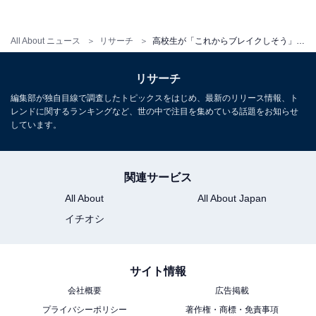
第1位：さや香
All About ニュース
リサーチ
高校生が「これからブレイクしそう」だと思う、お笑い芸人ランキング！ 1位は、あのM-1ファイナリスト？
1位に輝いたのは、さや香でした。石井と新山による吉
本興業所属のお笑いコンビ。テンションが高く、勢いの
リサーチ
あるしゃべりが持ち味で、「M-1グランプリ2022」では
編集部が独自目線で調査したトピックスをはじめ、最新のリリース情報、ト
準優勝を果たしました。現在は大阪を拠点に活動を行っ
レンドに関するランキングなど、世の中で注目を集めている話題をお知らせ
ており、東京進出が期待されています。
しています。
関連サービス
＞全体・男女別のランキング結果を見る
All About
All About Japan
イチオシ
【おすすめ記事】
・
サイト情報
「頭の回転が速い」と思うお笑い芸人ランキング！ 3位
会社概要
広告掲載
カズレーザー、2位 明石家さんま、1位は？
プライバシーポリシー
著作権・商標・免責事項