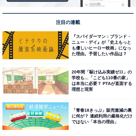
同率第3位：ジェラードン
注目の連載
こちらも3位となったジェラードン。海野裕二、かみち
ぃ、アタック西本からなる、吉本興業所属のお笑いトリ
『スパイダーマン：ブランド・
ニュー・デイ』が「史上もっと
オです。「キングオブコント2021」でファイナリストに
も優しいヒーロー映画」になっ
選ばれた実績を持つ3人ですが、現在リーダーの海野さ
た理由。予習したい作品は？
んが休業していることから（2023年3月時点）、コンビ
で活動しています。
20年間「駆け込み実績ゼロ」の
学校も…「こども110番の家」
は本当に必要？ PTAが直面する
理想と現実
同率第3位：真空ジェシカ
「青春18きっぷ」販売激減の裏
同率3位となった真空ジェシカ。川北茂澄とガクによる
に何が？ 連続利用の厳格化だけ
お笑いコンビで、プロダクション人力舎所属です。それ
ではない「本当の理由」
ぞれ慶應義塾大学と青山学院大学を卒業した高学歴コン