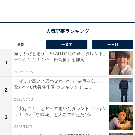
最新
一週間
一ヶ月
癒し系だと思う「STARTO社の若手タレント」
ランキング！ 2位「松島聡」を抑え...
1
2026/08/05
「背まで高いと思わなかった」“身長を知って
驚いた40代男性俳優”ランキング！ 1...
2
2026/06/13
同率第3位：コットン
「実は二世」と知って驚いたタレントランキン
グ！ 2位「杉咲花」を大差で抑えた1位...
3
同じく3位に選ばれたのは、コットン。西村真二ときょ
んによる吉本興業所属のお笑いコンビで、「キングオブ
2025/11/07
コント2022」では準優勝を果たしました。ボケを担当す