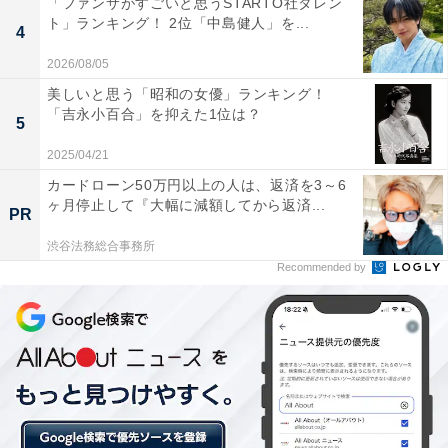
「ファンサがすごいと思うSTARTO社タレン
ト」ランキング！ 2位「中島健人」を...
るきょんさんは、先日放送された「R-1グランプリ
4
2023」の決勝に進出。惜しくも優勝は逃しましたが、今
2026/08/05
後のさらなる活躍が期待されます。
美しいと思う「昭和の女優」ランキング！
「吉永小百合」を抑えた1位は？
5
2025/04/21
カードローン50万円以上の人は、返済を3～6
ヶ月停止して『大幅に減額してから返済...
PR
渋谷法務総合事務所
Recommended by