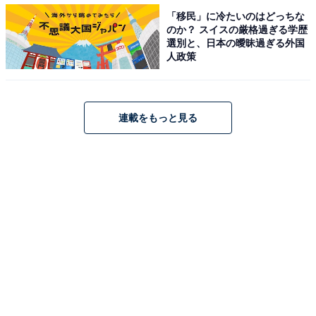
ビとしても知られています。2021年、2022年と2年連続
「移民」に冷たいのはどっちな
で「M-1グランプリ」の決勝に進出し、独特のブラック
のか？ スイスの厳格過ぎる学歴
ユーモアを織り交ぜたネタで爪痕を残しています。
選別と、日本の曖昧過ぎる外国
人政策
第2位：ヨネダ2000
連載をもっと見る
2位になったのは、ヨネダ2000でした。誠と愛からな
る、吉本興業所属のお笑いコンビで、「M-1グランプリ
2022」ファイナリストに選ばれた実績を持ちます。この
賞レースでは優勝すれば史上初の女性コンビとなり、最
年少優勝記録も塗り替えると注目を集めていました。結
果は惜しくも6位となりましたが、その後活躍の場を増
やしています。