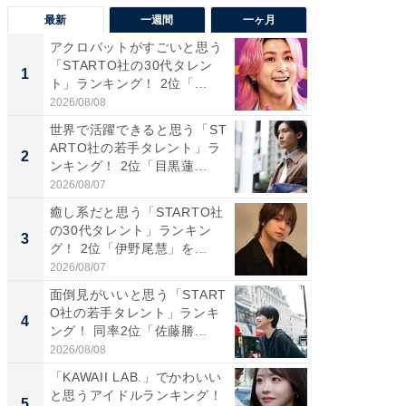
最新
一週間
一ヶ月
アクロバットがすごいと思う
癒し系だ
「STARTO社の30代タレン
の若手
1
1
ト」ランキング！ 2位「...
グ！ 2
2026/08/08
2026/08/0
世界で活躍できると思う「ST
癒し系だ
ARTO社の若手タレント」ラ
の30代
2
2
ンキング！ 2位「目黒蓮...
グ！ 2
2026/08/07
2026/08/0
癒し系だと思う「STARTO社
「パフ
の30代タレント」ランキン
思うST
3
3
グ！ 2位「伊野尾慧」を...
ンキング
2026/08/07
2026/08/0
面倒見がいいと思う「START
ギャップ
O社の若手タレント」ランキ
RTO社
4
4
ング！ 同率2位「佐藤勝...
キング！
2026/08/08
2026/08/0
「KAWAII LAB.」でかわいい
世界で活
と思うアイドルランキング！
ARTO
5
5