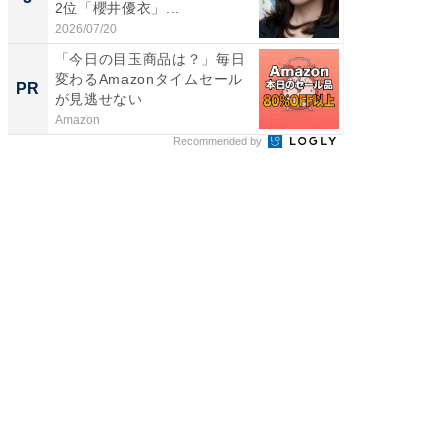
2位「櫻井優衣」...
ンキング
2026/07/20
2026/08/0
「今日の目玉商品は？」毎日
【銀座】
変わるAmazonタイムセール
の贅沢
PR
PR
が見逃せない
Amazon
ReFa GIN
Recommended by