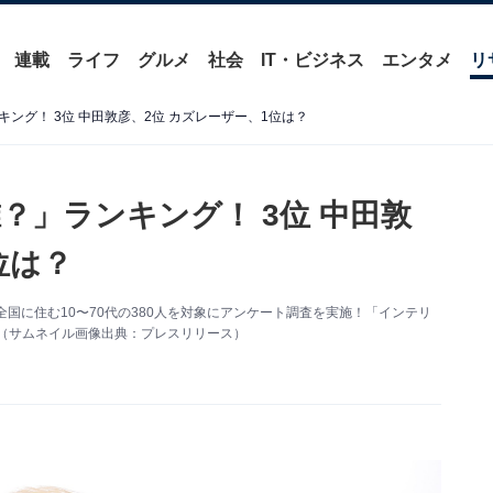
連載
ライフ
グルメ
社会
IT・ビジネス
エンタメ
リ
ング！ 3位 中田敦彦、2位 カズレーザー、1位は？
？」ランキング！ 3位 中田敦
位は？
日まで、全国に住む10〜70代の380人を対象にアンケート調査を実施！「インテリ
（サムネイル画像出典：プレスリリース）