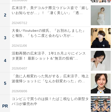
2026/08/06
広末涼子、美デコルテ際立つドレス姿で「嬉し
いお知らせが…」！ 「凄く美しい」「透...
2
2024/07/12
大食いYoutuberの彼氏、『お別れしました』
と報告。「もう二度と会わない方が...
3
2024/11/06
活動再開の広末涼子、1年1カ月ぶりにインス
タ更新！ 最新ショット＆“無言の投稿”...
4
2026/04/07
「急に人相変わった気がする」広末涼子、地上
波復帰ショットに「なんか顔変わった」の...
5
2026/08/06
コンビニで買うのは損！たばこ税なしの新型タ
バコが爆売れ中
PR