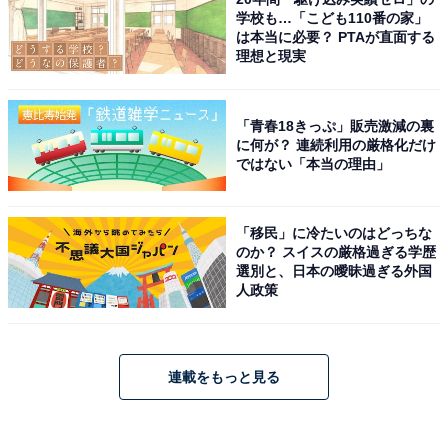
学校も…「こども110番の家」
は本当に必要？ PTAが直面する
理想と現実
「青春18きっぷ」販売激減の裏
に何が？ 連続利用の厳格化だけ
ではない「本当の理由」
「移民」に冷たいのはどっちな
のか？ スイスの厳格過ぎる学歴
選別と、日本の曖昧過ぎる外国
人政策
連載をもっと見る