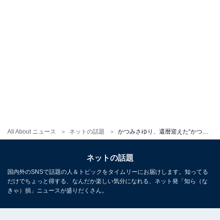
All About ニュース
ネットの話題
かつみさゆり、還暦迎えた“かつみ”の「面白人生振り返る」動画に「60に見えない」「うちのパパより若い」と反響！
ネットの話題
国内外のSNSで話題の人＆トピックをタイムリーにお届けします。知ってる
だけでちょっと得する、なんだか楽しい気分になれる、ネット発「知ら（な
きゃ）損」ニュースが盛りだくさん。