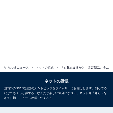
All About ニュース
ネットの話題
「心臓止まるかと」赤楚衛二、金髪姿にイメチェンでファン歓喜！ 「超絶似合ってます」「カッコ良すぎ〜」
ネットの話題
国内外のSNSで話題の人＆トピックをタイムリーにお届けします。知ってる
だけでちょっと得する、なんだか楽しい気分になれる、ネット発「知ら（な
きゃ）損」ニュースが盛りだくさん。