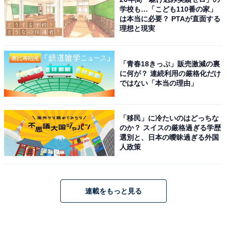
学校も…「こども110番の家」
は本当に必要？ PTAが直面する
理想と現実
「青春18きっぷ」販売激減の裏
に何が？ 連続利用の厳格化だけ
ではない「本当の理由」
「移民」に冷たいのはどっちな
のか？ スイスの厳格過ぎる学歴
選別と、日本の曖昧過ぎる外国
人政策
連載をもっと見る