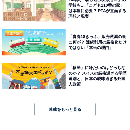
学校も…「こども110番の家」
は本当に必要？ PTAが直面する
理想と現実
「青春18きっぷ」販売激減の裏
に何が？ 連続利用の厳格化だけ
ではない「本当の理由」
「移民」に冷たいのはどっちな
のか？ スイスの厳格過ぎる学歴
選別と、日本の曖昧過ぎる外国
人政策
連載をもっと見る