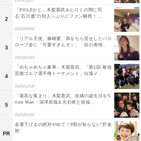
2024/10/17
「EXILEかと」木梨憲武＆ヒロミの間に写
る“石川遼”の別人っぷりにファン騒然！...
2
2022/09/09
「リアル天使」篠崎愛、肩をちら見せしたバス
ローブ姿に「可愛すぎんぞ～」「目の表情...
3
2023/03/03
「めちゃめちゃ豪華」木梨憲武、「第1回 最強
芸能ゴルフ選手権トーナメント」出場メ...
4
2024/12/18
「最高な集まり」木梨憲武、奈緒の誕生日をS
now Man・深澤辰哉＆光石研と祝福...
5
2025/02/20
金運下げるの絶対やめて！9割が知らない“貯金
術”
PR