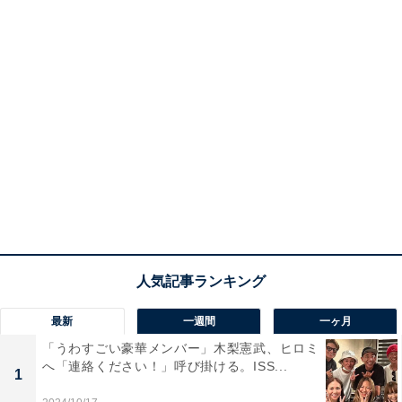
最新
一週間
一ヶ月
「うわすごい豪華メンバー」木梨憲武、ヒロミ
へ「連絡ください！」呼び掛ける。ISS...
1