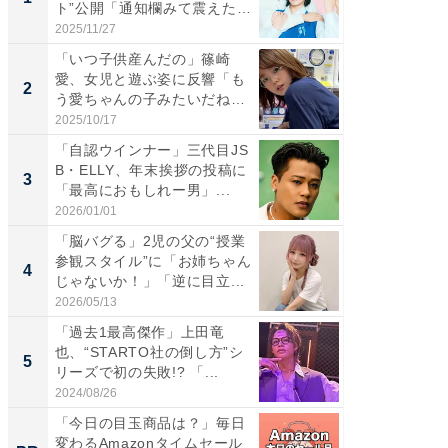
ト”公開「通知欄みて震えた」
災地を
「...
「カ...
2025/11/27
2026/08/0
「いつ子供産んだの」篠崎
「女の
愛、女児と遊ぶ姿に反響「も
介、バ
2
2
う愛ちゃんの子みたいだね」
らのプレ
「完...
愛...
2025/10/17
2026/08/0
「自認ウインナー」三代目JS
「脚が
B・ELLY、年末挨拶の投稿に
横川尚
3
3
「最高におもしれー男」...
ムキな姿
刃...
2026/01/01
2026/08/0
「脳バグる」2児の父の“授業
「え、
参観スタイル”に「お姉ちゃん
芸人、2
4
4
じゃないか！」「逆に目立...
エットに
2026/05/13
2026/08/0
「過去1最高傑作」上田竜
「脳がバ
也、“STARTO社の倒し方”シ
装姿が話
5
5
リーズで初の失敗!? 「...
のお父さ
2024/08/26
2026/08/0
「今日の目玉商品は？」毎日
GOETH
変わるAmazonタイムセール
を組み