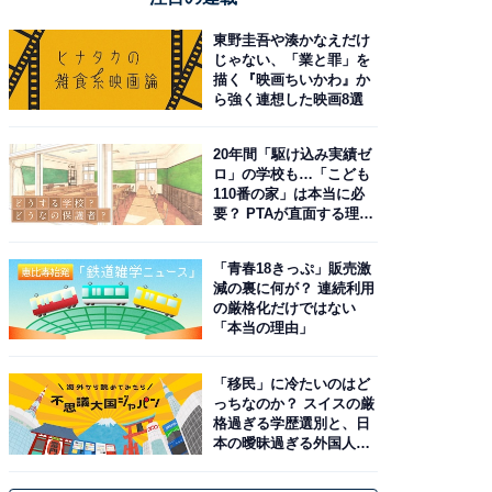
東野圭吾や湊かなえだけ
じゃない、「業と罪」を
描く『映画ちいかわ』か
ら強く連想した映画8選
20年間「駆け込み実績ゼ
ロ」の学校も…「こども
110番の家」は本当に必
要？ PTAが直面する理想
と現実
「青春18きっぷ」販売激
減の裏に何が？ 連続利用
の厳格化だけではない
「本当の理由」
「移民」に冷たいのはど
っちなのか？ スイスの厳
格過ぎる学歴選別と、日
本の曖昧過ぎる外国人政
策