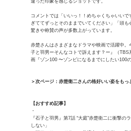
違った印象を感じるショットです。
コメントでは「いいっ！！めちゃくちゃいいで
ぎててずっとそのままでいてください」「頭も
驚きや称賛の声が多数上がっています。
赤楚さんはさまざまなドラマや映画で活躍中。
子と羽男ーそんなコトで訴えます？ー』（TBS系）
画『ゾン100 〜ゾンビになるまでにしたい10
＞次ページ：赤楚衛二さんの格好いい姿をもっ
【おすすめ記事】
・
『石子と羽男』第7話 “大庭”赤楚衛二に衝撃
しない」