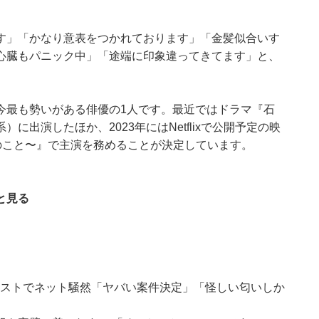
す」「かなり意表をつかれております」「金髪似合いす
心臓もパニック中」「途端に印象違ってきてます」と、
今最も勢いがある俳優の1人です。最近ではドラマ『石
に出演したほか、2023年にはNetflixで公開予定の映
0のこと〜』で主演を務めることが決定しています。
と見る
のラストでネット騒然「ヤバい案件決定」「怪しい匂いしか