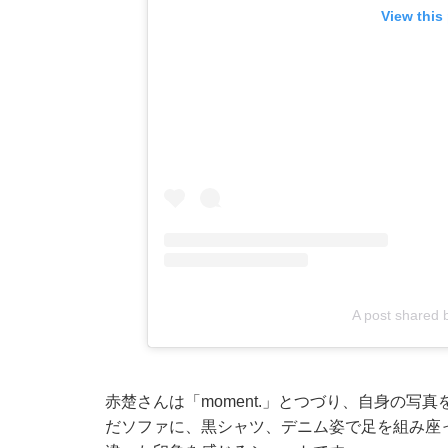
View this
A post shared
赤楚さんは「moment.」とつづり、自身の写
だソファに、黒シャツ、デニム姿で足を組み座