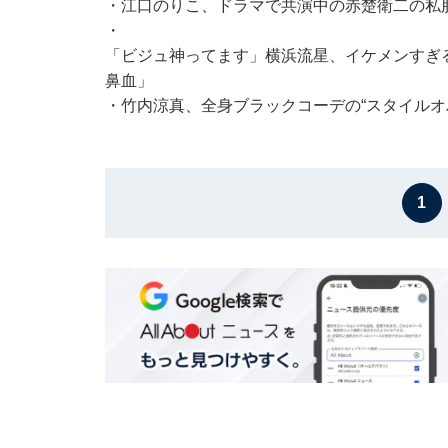
・
江口のりこ、ドラマで共演中の赤楚衛二の私
・
「ビジュ神ってます」横浜流星、イケメンすぎ
鼻血」
・
竹内涼真、全身ブラックコーデの“スタイルオ
1