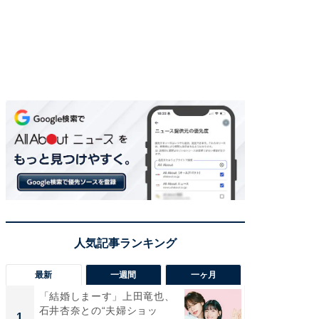
最新
一週間
一ヶ月
「結婚しまーす」上田竜也、
「さす
石井杏奈との“夫婦ショッ
は」高
1
1