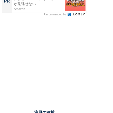
PR
PR
が見逃せない
Amazon
FINCHI o
Recommended by
注目の連載