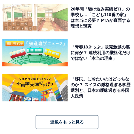
20年間「駆け込み実績ゼロ」の
学校も…「こども110番の家」
は本当に必要？ PTAが直面する
理想と現実
「青春18きっぷ」販売激減の裏
に何が？ 連続利用の厳格化だけ
ではない「本当の理由」
「移民」に冷たいのはどっちな
のか？ スイスの厳格過ぎる学歴
選別と、日本の曖昧過ぎる外国
人政策
連載をもっと見る