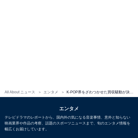
All About ニュース
エンタメ
K-POP界をざわつかせた買収騒動が決着……今後の「SMエンタ」はどう変わる？【K-POPゆりこの沼る韓国】
エンタメ
テレビドラマのレポートから、国内外の気になる音楽事情、意外と知らない
映画業界や作品の考察、話題のスポーツニュースまで、旬のエンタメ情報を
幅広くお届けしています。