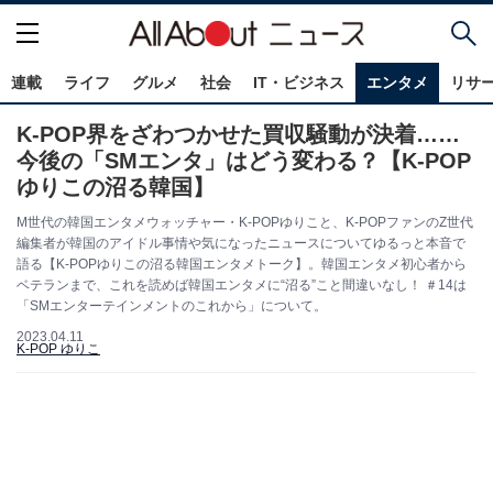
連載
ライフ
グルメ
社会
IT・ビジネス
エンタメ
リサ
K-POP界をざわつかせた買収騒動が決着……
今後の「SMエンタ」はどう変わる？【K-POP
ゆりこの沼る韓国】
M世代の韓国エンタメウォッチャー・K-POPゆりこと、K-POPファンのZ世代
編集者が韓国のアイドル事情や気になったニュースについてゆるっと本音で
語る【K-POPゆりこの沼る韓国エンタメトーク】。韓国エンタメ初心者から
ベテランまで、これを読めば韓国エンタメに“沼る”こと間違いなし！ ＃14は
「SMエンターテインメントのこれから」について。
2023.04.11
K-POP ゆりこ