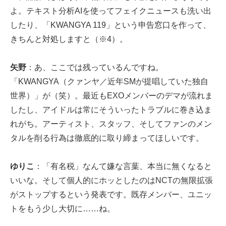
よ。テキスト分析AIを使ってフェイクニュースも洗い出
したり、「KWANGYA 119」という申告窓口を作って、
きちんと対処しますと（
※4
）。
矢野
：あ、ここでは残っているんですね。
「KWANGYA（クァンヤ／近年SMが提唱していた独自
世界）」が（笑）。最近もEXOメンバーのデマが流れま
したし、アイドルは常にそういったトラブルに巻き込ま
れがち。アーティスト、スタッフ、そしてファンのメン
タルを削る行為は徹底的に取り締まってほしいです。
ゆりこ
：「有名税」なんて嫌な言葉、本当に無くなると
いいな。そして個人的にホッとしたのはNCTの無限拡張
がストップするという発表です。既存メンバー、ユニッ
トをもう少し大切に……ね。