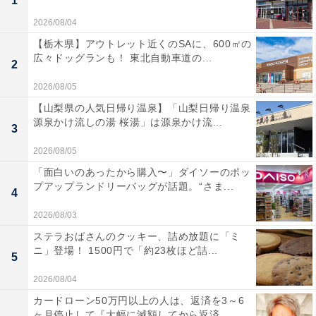
1
2026/08/04
【栃木県】アウトレット近くのSAに、600㎡の
広々ドッグランも！ 東北自動車道の...
2
2026/08/05
【山梨県の人気日帰り温泉】「山梨日帰り温泉
源泉かけ流しの湯 桜湯」は源泉かけ流...
3
2026/08/05
「面白いのあったから購入〜」ダイソーのポッ
プアップランドリーバッグが話題。“さま...
4
2026/08/03
ステラおばさんのクッキー、詰め放題に「ミ
ニ」登場！ 1500円で「約23枚ほど詰...
5
2026/08/04
カードローン50万円以上の人は、返済を3～6
ヶ月停止して『大幅に減額してから返済...