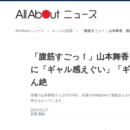
All About ニュース
ネットの話題
「腹筋すごっ！」山本舞香
に「ギャル感えぐい」「
ん絶
俳優の山本舞香さんが2月24日、自身のInstagramで腹筋
声が上がっています。
2023.02.27
石井 有紀