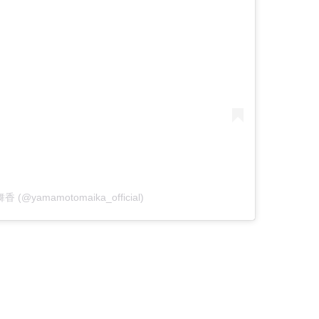
舞香 (@yamamotomaika_official)