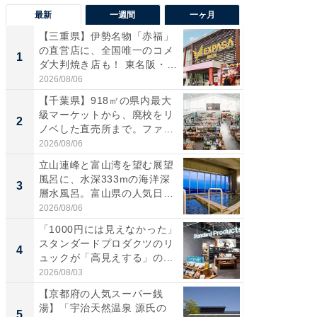
最新
一週間
一ヶ月
【三重県】伊勢名物「赤福」
【兵庫
の直営店に、全国唯一のコメ
ーメン
1
1
ダ大判焼き店も！ 東名阪・
再現した
伊...
道...
2026/08/06
2026/08/0
【千葉県】918㎡の県内最大
【三重
級マーケットから、廃校をリ
の直営
2
2
ノベした直売所まで。ファ
ダ大判焼
ー...
伊...
2026/08/06
2026/08/0
立山連峰と富山湾を望む展望
【千葉県
風呂に、水深333mの海洋深
級マー
3
3
層水風呂。富山県の人気日
ノベし
帰...
ー...
2026/08/06
2026/08/0
「1000円には見えなかった」
ステラ
スタンダードプロダクツのリ
詰め放題
4
4
ュックが「高見えする」の...
00円で「
2026/08/03
2026/08/0
【京都府の人気スーパー銭
立山連
湯】「宇治天然温泉 源氏の
風呂に、
5
5