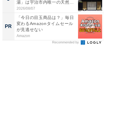
湯」は宇治市内唯一の天然温
層水風
泉と...
帰...
2026/08/07
2026/08/0
「今日の目玉商品は？」毎日
すべて
変わるAmazonタイムセール
るその
PR
PR
が見逃せない
Amazon
COCO VIL
Recommended by