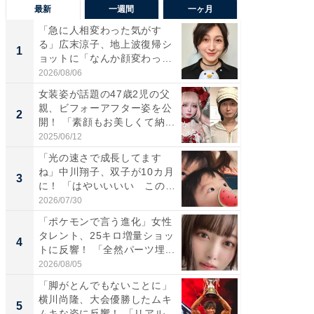
最新
一週間
一ヶ月
「急に人相変わった気がす
「さす
る」広末涼子、地上波復帰シ
は」高
1
1
ョットに「なんか顔変わっ
災地を
た」の...
「カ...
2026/08/06
2026/08/0
女装姿が話題の47歳2児の父
「女の
親、ビフォーアフター姿を公
介、バ
2
2
開！ 「素顔もお美しくて納...
らのプレ
愛...
2025/06/12
2026/08/0
「光の速さで成長してます
「好感
ね」中川翔子、双子が10カ月
や、“マ
3
3
に！ 「はやいいいい この
画変更
前...
財...
2026/07/30
2026/07/3
「ポケモンで言う進化」女性
「脚が
タレント、25キロ増量ショッ
横川尚
4
4
トに反響！ 「全然パーツ埋...
ムキな姿
刃...
2026/08/05
2026/08/0
「脚がとんでもないことに」
「2人と
横川尚隆、大会優勝したムキ
團十郎
5
5
ムキな姿に反響！ 「リアル
「後ろ