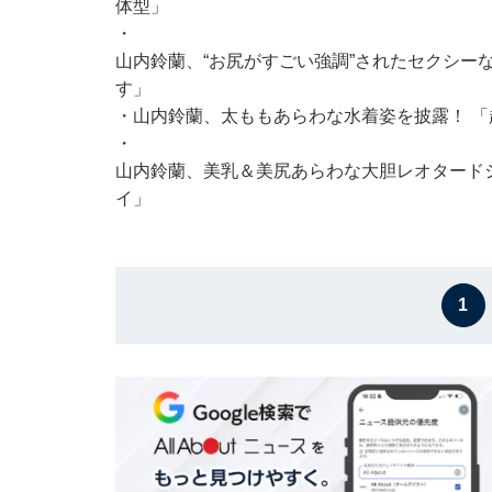
体型」
・
山内鈴蘭、“お尻がすごい強調”されたセクシー
す」
・
山内鈴蘭、太ももあらわな水着姿を披露！ 
・
山内鈴蘭、美乳＆美尻あらわな大胆レオタード
イ」
1