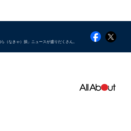
知ら（なきゃ）損」ニュースが盛りだくさん。