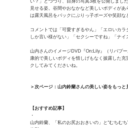
い？」とつづり、自身の写真3枚を公開しまし
見せる姿。谷間やおなかなど美しいボディがあ
は露天風呂をバックにぶりっ子ポーズや笑顔な
コメントでは「可愛すぎるやん」「エロいカラダ
しか言い様がない」「セクシーですね」「ナイ
山内さんのイメージDVD『On:Lily』（リ
康的で美しいボディを惜しげもなく披露した充
クしてみてくださいね。
＞次ページ：山内鈴蘭さんの美しい姿をもっと
【おすすめ記事】
・
山内鈴蘭、「私のお尻おおきいの」と“むちむち