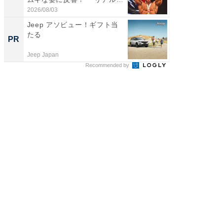
刃...
「...
2026/08/03
2026/08/0
Jeep アソビュー！ギフト当
シェア別荘
たる
wners
PR
PR
Jeep Japan
COCO VIL
Recommended by