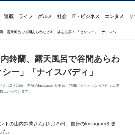
連載
ライフ
グルメ
社会
IT・ビジネス
エンタメ
リ
「エロいカラダしてる」山内鈴蘭、露天風呂で谷間あらわなビキニ姿を披露！ 「セクシー」「ナイスバディ」
内鈴蘭、露天風呂で谷間あらわ
クシー」「ナイスバディ」
んは2月25日、自身のInstagramを更新。谷間があらわになったビキニ姿
多数上がっています。
ントの山内鈴蘭さんは2月25日、自身のInstagramを更
した。