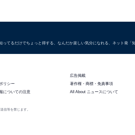
。知ってるだけでちょっと得する、なんだか楽しい気分になれる、ネット発「
広告掲載
ポリシー
著作権・商標・免責事項
報についての注意
All About ニュースについて
衆送信等を禁じます。