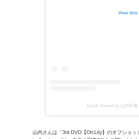
View this
A post shared by 山内鈴蘭. 
山内さんは「3rd DVD【On:Lily】のオ