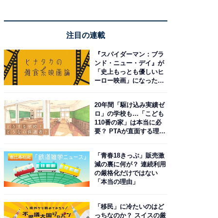
注目の連載
『スパイダーマン：ブラ
ンド・ニュー・デイ』が
「史上もっとも優しいヒ
ーロー映画」になった理
由。予習したい作品は？
20年間「駆け込み実績ゼ
ロ」の学校も…「こども
110番の家」は本当に必
要？ PTAが直面する理想
と現実
「青春18きっぷ」販売激
減の裏に何が？ 連続利用
の厳格化だけではない
「本当の理由」
「移民」に冷たいのはど
っちなのか？ スイスの厳