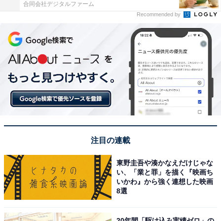
合同会社デジタルファーム
Recommended by
注目の連載
東野圭吾や湊かなえだけじゃな
い、「業と罪」を描く『映画ち
いかわ』から強く連想した映画
8選
20年間「駆け込み実績ゼロ」の