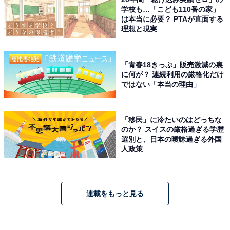
学校も…「こども110番の家」
は本当に必要？ PTAが直面する
理想と現実
「青春18きっぷ」販売激減の裏
に何が？ 連続利用の厳格化だけ
ではない「本当の理由」
「移民」に冷たいのはどっちな
のか？ スイスの厳格過ぎる学歴
選別と、日本の曖昧過ぎる外国
人政策
連載をもっと見る