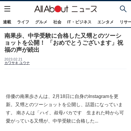
連載
ライフ
グルメ
社会
IT・ビジネス
エンタメ
リサ
南果歩、中学受験に合格した又甥とのツーシ
ョットを公開！ 「おめでとうございます」祝
福の声が続出
2023.02.21
カワサキ ユウナ
俳優の南果歩さんは、2月18日に自身のInstagramを更
新。又甥とのツーショットを公開し、話題になっていま
す。 南さんは「ハイ、叔母バカです 生まれた時から可
愛がっている又甥が、中学受験に合格した...