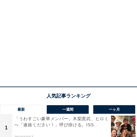
最新
一週間
一ヶ月
「うわすごい豪華メンバー」木梨憲武、ヒロミ
へ「連絡ください！」呼び掛ける。ISS...
1