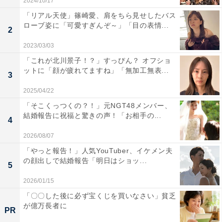
2024/10/17
「リアル天使」篠崎愛、肩をちら見せしたバス
ローブ姿に「可愛すぎんぞ～」「目の表情...
2
2023/03/03
「これが北川景子！？」すっぴん？ オフショ
ットに「顔が疲れてますね」「無加工無表...
3
2025/04/22
「そこくっつくの？！」元NGT48メンバー、
結婚報告に祝福と驚きの声！「お相手の...
4
2026/08/07
「やっと報告！」人気YouTuber、イケメン夫
の顔出しで結婚報告「明日はショッ...
5
2026/01/15
「〇〇した後に必ず宝くじを買いなさい」貧乏
が億万長者に
PR