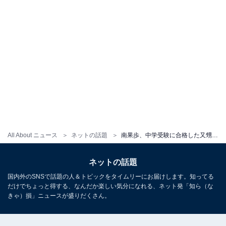
All About ニュース
ネットの話題
南果歩、中学受験に合格した又甥とのツーショットを公開！ 「おめでとうございます」祝福の声が続出
ネットの話題
国内外のSNSで話題の人＆トピックをタイムリーにお届けします。知ってる
だけでちょっと得する、なんだか楽しい気分になれる、ネット発「知ら（な
きゃ）損」ニュースが盛りだくさん。